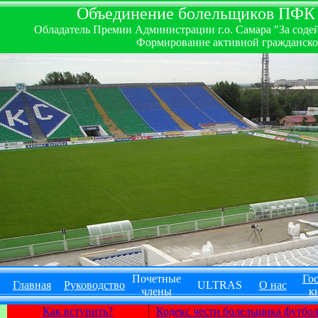
Объединение болельщиков ПФК ''
Обладатель Премии Администрации г.о. Самара "За содей
Формирование активной гражданско-
Почетные
Гос
Главная
Руководство
ULTRAS
О нас
члены
к
Как вступить?
Кодекс чести болельщика футбо