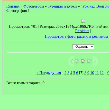
Главная
»
Фотоальбом
»
Турниры и кубки
»
"Рок над Волгой
Фотография 1
Просмотров: 701 | Размеры: 2592x1944px/1966.7Kb | Рейтинг:
President
|
Просмотреть фотографию в реальном 
« Предыдущая
|
2
3
4
5
6
[
7
]
8
9
10
11
12
|
Всего комментариев:
0