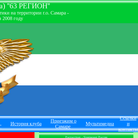
) ''63 РЕГИОН''
ки на территории г.о. Самара -
 2008 году
Ссылки
Приезжим о
История клуба
Мультимедиа
и
"
Самаре
контакты
Росгосстрах - Чемпионат России