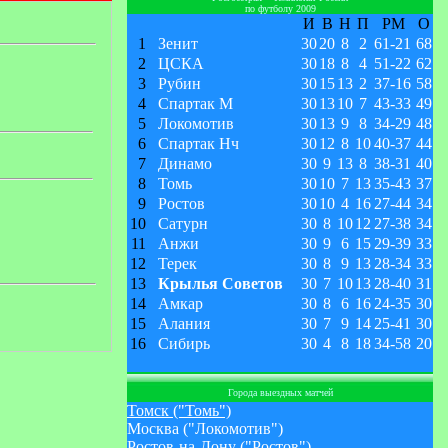
по футболу 2009
И
В
Н
П
РМ
О
1
Зенит
30
20
8
2
61
-
21
68
2
ЦСКА
30
18
8
4
51
-
22
62
3
Рубин
30
15
13
2
37
-
16
58
4
Спартак М
30
13
10
7
43
-
33
49
5
Локомотив
30
13
9
8
34
-
29
48
6
Спартак Нч
30
12
8
10
40
-
37
44
7
Динамо
30
9
13
8
38
-
31
40
8
Томь
30
10
7
13
35
-
43
37
9
Ростов
30
10
4
16
27
-
44
34
10
Сатурн
30
8
10
12
27
-
38
34
11
Анжи
30
9
6
15
29
-
39
33
12
Терек
30
8
9
13
28
-
34
33
13
Крылья Советов
30
7
10
13
28
-
40
31
14
Амкар
30
8
6
16
24
-
35
30
15
Алания
30
7
9
14
25
-
41
30
16
Сибирь
30
4
8
18
34
-
58
20
Города выездных матчей
Томск ("Томь")
Москва ("Локомотив")
Ростов-на-Дону ("Ростов")