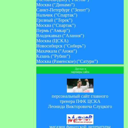
Москва ("Динамо")
Санкт-Петербург ("Зенит")
Нальчик ("Спартак")
Грозный ("Терек")
Москва ("Спартак")
Пермь ("Амкар")
Владикавказ ("Алания")
Москва (ЦСКА)
Новосибирск ("Сибирь")
Махачкала ("Анжи")
Казань ("Рубин")
Москва (Раменское) ("Сатурн")
Друзья и
партнеры сайта
персональный сайт главного
тренера ПФК ЦСКА
Леонида Викторовича Слуцкого
магазин фанатской литературы