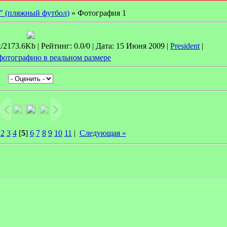
" (пляжный футбол)
» Фотография 1
2173.6Kb | Рейтинг: 0.0/0 | Дата: 15 Июня 2009 |
President
|
фотографию в реальном размере
2
3
4
[
5
]
6
7
8
9
10
11
|
Следующая »