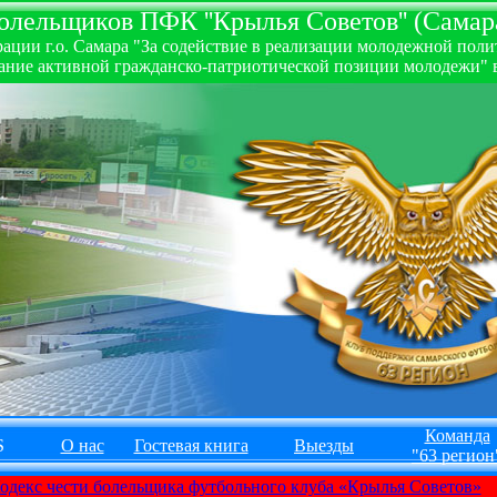
лельщиков ПФК ''Крылья Советов'' (Самара
ии г.о. Самара "За содействие в реализации молодежной полити
ние активной гражданско-патриотической позиции молодежи" в
Команда
S
О нас
Гостевая книга
Выезды
"63 регион
одекс чести болельщика футбольного клуба «Крылья Советов»