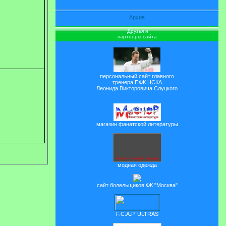
Архив
Друзья и
партнеры сайта
персональный сайт главного
тренера ПФК ЦСКА
Леонида Викторовича Слуцкого
магазин фанатской литературы
модная одежда
сайт болельщиков ФК "Москва"
F.C.A.P. ULTRAS