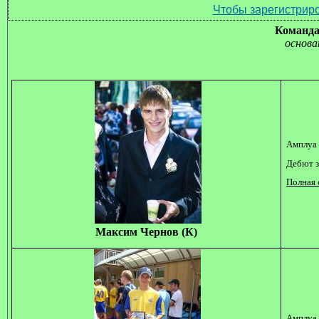
Чтобы зарегистриро
Команд
основа
Амплуа 
Дебют з
Полная 
Максим Чернов (К)
Амплуа 