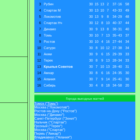
3
Рубин
30
15
13
2
37
-
16
58
4
Спартак М
30
13
10
7
43
-
33
49
5
Локомотив
30
13
9
8
34
-
29
48
6
Спартак Нч
30
12
8
10
40
-
37
44
7
Динамо
30
9
13
8
38
-
31
40
8
Томь
30
10
7
13
35
-
43
37
9
Ростов
30
10
4
16
27
-
44
34
10
Сатурн
30
8
10
12
27
-
38
34
11
Анжи
30
9
6
15
29
-
39
33
12
Терек
30
8
9
13
28
-
34
33
13
Крылья Советов
30
7
10
13
28
-
40
31
14
Амкар
30
8
6
16
24
-
35
30
15
Алания
30
7
9
14
25
-
41
30
16
Сибирь
30
4
8
18
34
-
58
20
Города выездных матчей
Томск ("Томь")
Москва ("Локомотив")
Ростов-на-Дону ("Ростов")
Москва ("Динамо")
Санкт-Петербург ("Зенит")
Нальчик ("Спартак")
Грозный ("Терек")
Москва ("Спартак")
Пермь ("Амкар")
Владикавказ ("Алания")