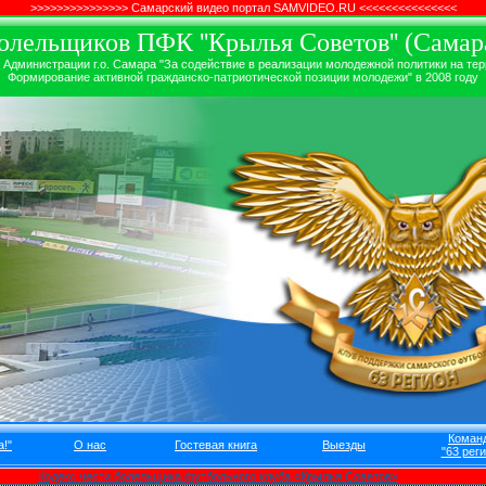
>>>>>>>>>>>>>>> Самарский видео портал SAMVIDEO.RU <<<<<<<<<<<<<<<
лельщиков ПФК ''Крылья Советов'' (Самара
дминистрации г.о. Самара "За содействие в реализации молодежной политики на терр
Формирование активной гражданско-патриотической позиции молодежи" в 2008 году
Коман
!"
О нас
Гостевая книга
Выезды
"63 реги
Кодекс чести болельщика футбольного клуба «Крылья Советов»