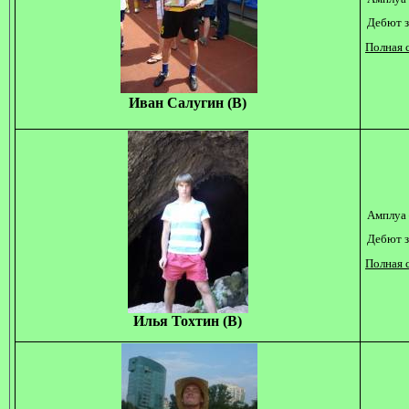
Дебют з
Полная с
Иван Салугин (В)
Амплуа 
Дебют з
Полная с
Илья Тохтин (В)