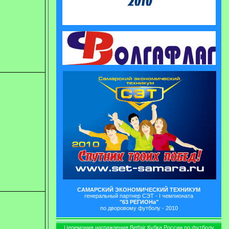
САМАРСКИЙ ЭКОНОМИЧЕСКИЙ ТЕХНИКУМ
генеральный партнер СЭТ - I чемпионата
"63 РЕГИОНа"
по дворовому футболу - 2010
Церемония награждения Betfair Кубка России по футболу