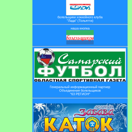
болельщики хоккейного клуба
"Лада" (Тольятти)
наша кнопка
Генеральный информационный партнер
Объединения болельщиков
"63 РЕГИОН"