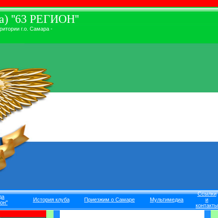
) ''63 РЕГИОН''
итории г.о. Самара -
Ссылки
да
История клуба
Приезжим о Самаре
Мультимедиа
и
он"
контакты