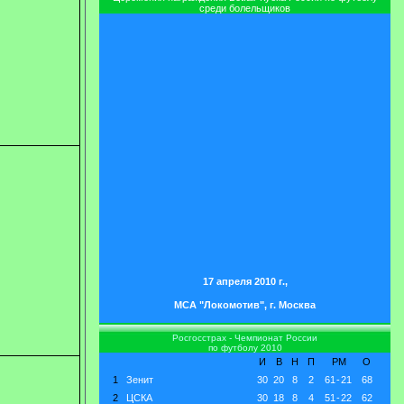
среди болельщиков
17 апреля 2010 г.,
МСА "Локомотив", г. Москва
Росгосстрах - Чемпионат России
по футболу 2010
И
В
Н
П
РМ
О
1
Зенит
30
20
8
2
61
-
21
68
2
ЦСКА
30
18
8
4
51
-
22
62