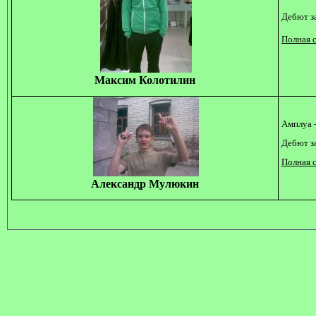
Дебют за
Полная с
Максим Колотилин
Амплуа 
Дебют за
Полная с
Александр Мулюкин