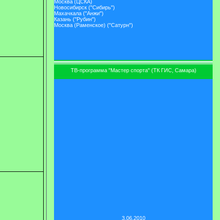
Москва (ЦСКА)
Новосибирск ("Сибирь")
Махачкала ("Анжи")
Казань ("Рубин")
Москва (Раменское) ("Сатурн")
ТВ-программа "Мастер спорта" (ТК ГИС, Самара)
3.06.2010