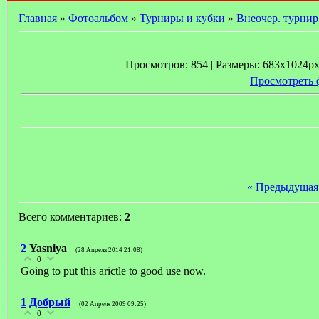
Главная
»
Фотоальбом
»
Турниры и кубки
»
Внеочер. турнир
Просмотров: 854 | Размеры: 683x1024px/
Просмотреть 
« Предыдущая
Всего комментариев:
2
2
Yasniya
(28 Апреля 2014 21:08)
0
Going to put this arictle to good use now.
1
Добрый
(02 Апреля 2009 09:25)
0