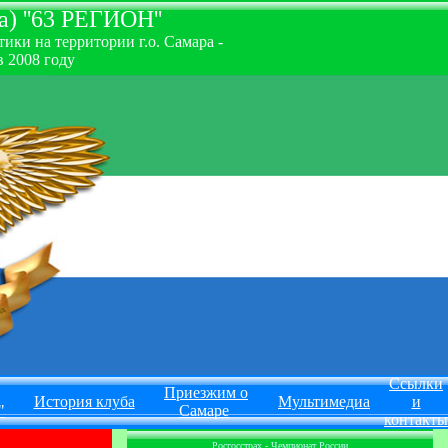
) ''63 РЕГИОН''
ки на территории г.о. Самара -
 2008 году
Ссылки
Приезжим о
История клуба
Мультимедиа
и
"
Самаре
контакты
Росгосстрах - Чемпионат России