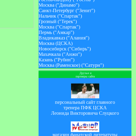
Москва ("Динамо")
Санкт-Петербург ("Зенит")
Нальчик ("Спартак")
Грозный ("Терек")
Москва ("Спартак")
Пермь ("Амкар")
Владикавказ ("Алания")
Москва (ЦСКА)
Новосибирск ("Сибирь")
Махачкала ("Анжи")
Казань ("Рубин")
Москва (Раменское) ("Сатурн")
Друзья и
партнеры сайта
персональный сайт главного
тренера ПФК ЦСКА
Леонида Викторовича Слуцкого
магазин фанатской литературы