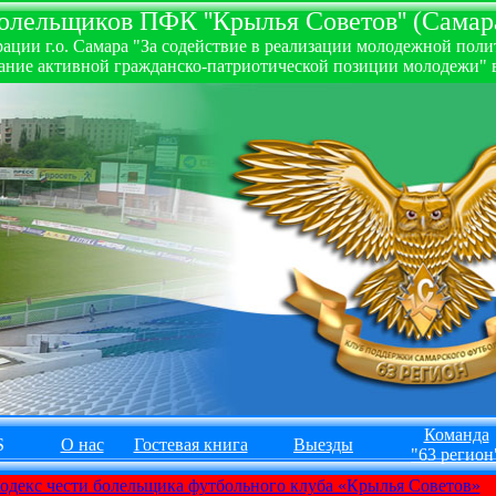
лельщиков ПФК ''Крылья Советов'' (Самара
ии г.о. Самара "За содействие в реализации молодежной полити
ние активной гражданско-патриотической позиции молодежи" в
Команда
S
О нас
Гостевая книга
Выезды
"63 регион
одекс чести болельщика футбольного клуба «Крылья Советов»