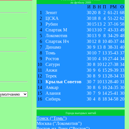
по футболу 2009
И
В
Н
П
РМ
О
1
Зенит
30
20
8
2
61
-
21
68
2
ЦСКА
30
18
8
4
51
-
22
62
3
Рубин
30
15
13
2
37
-
16
58
4
Спартак М
30
13
10
7
43
-
33
49
5
Локомотив
30
13
9
8
34
-
29
48
6
Спартак Нч
30
12
8
10
40
-
37
44
7
Динамо
30
9
13
8
38
-
31
40
8
Томь
30
10
7
13
35
-
43
37
9
Ростов
30
10
4
16
27
-
44
34
10
Сатурн
30
8
10
12
27
-
38
34
11
Анжи
30
9
6
15
29
-
39
33
12
Терек
30
8
9
13
28
-
34
33
13
Крылья Советов
30
7
10
13
28
-
40
31
14
Амкар
30
8
6
16
24
-
35
30
15
Алания
30
7
9
14
25
-
41
30
16
Сибирь
30
4
8
18
34
-
58
20
Города выездных матчей
Томск ("Томь")
Москва ("Локомотив")
Ростов-на-Дону ("Ростов")