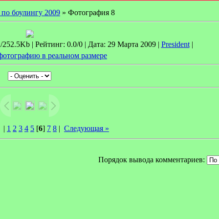
 по боулингу 2009
» Фотография 8
252.5Kb | Рейтинг: 0.0/0 | Дата: 29 Марта 2009 |
President
|
фотографию в реальном размере
|
1
2
3
4
5
[
6
]
7
8
|
Следующая »
Порядок вывода комментариев: