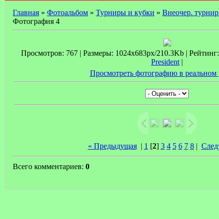
Главная
»
Фотоальбом
»
Турниры и кубки
»
Внеочер. турнир
Фотография 4
Просмотров: 767 | Размеры: 1024x683px/210.3Kb | Рейтинг: 0
President
|
Просмотреть фотографию в реальном 
« Предыдущая
|
1
[
2
]
3
4
5
6
7
8
|
След
Всего комментариев:
0