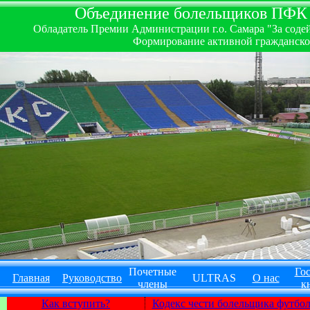
Объединение болельщиков ПФК ''
Обладатель Премии Администрации г.о. Самара "За содей
Формирование активной гражданско-
Почетные
Гос
Главная
Руководство
ULTRAS
О нас
члены
к
Как вступить?
Кодекс чести болельщика футбо