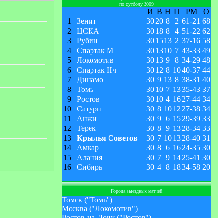
по футболу 2009
И
В
Н
П
РМ
О
1
Зенит
30
20
8
2
61
-
21
68
2
ЦСКА
30
18
8
4
51
-
22
62
3
Рубин
30
15
13
2
37
-
16
58
4
Спартак М
30
13
10
7
43
-
33
49
5
Локомотив
30
13
9
8
34
-
29
48
6
Спартак Нч
30
12
8
10
40
-
37
44
7
Динамо
30
9
13
8
38
-
31
40
8
Томь
30
10
7
13
35
-
43
37
9
Ростов
30
10
4
16
27
-
44
34
10
Сатурн
30
8
10
12
27
-
38
34
11
Анжи
30
9
6
15
29
-
39
33
12
Терек
30
8
9
13
28
-
34
33
13
Крылья Советов
30
7
10
13
28
-
40
31
14
Амкар
30
8
6
16
24
-
35
30
15
Алания
30
7
9
14
25
-
41
30
16
Сибирь
30
4
8
18
34
-
58
20
Города выездных матчей
Томск ("Томь")
Москва ("Локомотив")
Ростов-на-Дону ("Ростов")