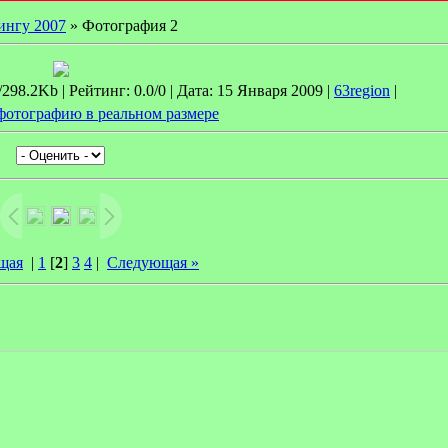
лингу 2007
» Фотография 2
98.2Kb | Рейтинг: 0.0/0 | Дата: 15 Января 2009 |
63region
|
фотографию в реальном размере
щая
|
1
[
2
]
3
4
|
Следующая »