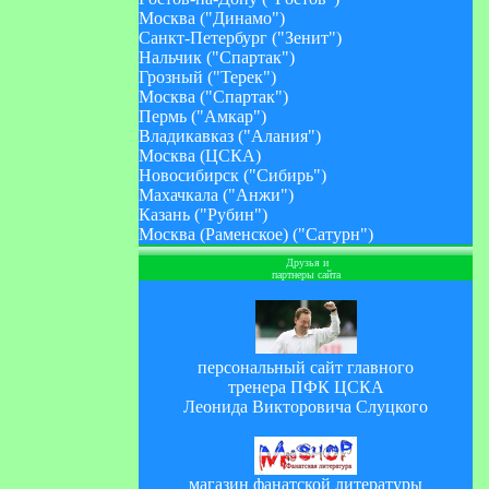
Москва ("Динамо")
Санкт-Петербург ("Зенит")
Нальчик ("Спартак")
Грозный ("Терек")
Москва ("Спартак")
Пермь ("Амкар")
Владикавказ ("Алания")
Москва (ЦСКА)
Новосибирск ("Сибирь")
Махачкала ("Анжи")
Казань ("Рубин")
Москва (Раменское) ("Сатурн")
Друзья и
партнеры сайта
персональный сайт главного
тренера ПФК ЦСКА
Леонида Викторовича Слуцкого
магазин фанатской литературы