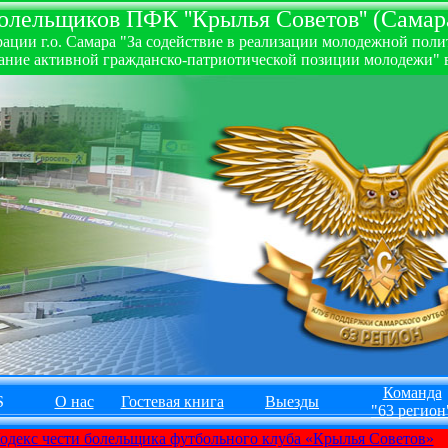
лельщиков ПФК ''Крылья Советов'' (Самара
ии г.о. Самара "За содействие в реализации молодежной полити
ние активной гражданско-патриотической позиции молодежи" в
Команда
S
О нас
Гостевая книга
Выезды
"63 регион
одекс чести болельщика футбольного клуба «Крылья Советов»