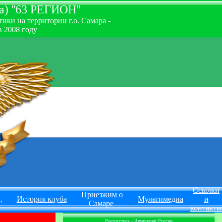
) ''63 РЕГИОН''
ки на территории г.о. Самара -
 2008 году
Ссылки
Приезжим о
История клуба
Мультимедиа
и
"
Самаре
контакты
Росгосстрах - Чемпионат России