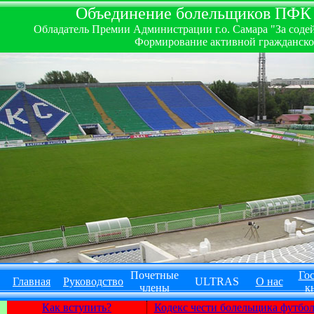
Объединение болельщиков ПФК ''
Обладатель Премии Администрации г.о. Самара "За содей
Формирование активной гражданско-
Почетные
Гос
Главная
Руководство
ULTRAS
О нас
члены
к
Как вступить?
Кодекс чести болельщика футбо