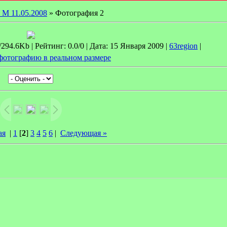
 М 11.05.2008
» Фотография 2
94.6Kb | Рейтинг: 0.0/0 | Дата: 15 Января 2009 |
63region
|
фотографию в реальном размере
ая
|
1
[
2
]
3
4
5
6
|
Следующая »