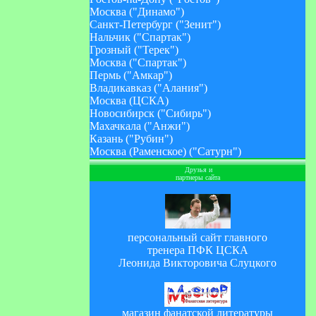
Москва ("Динамо")
Санкт-Петербург ("Зенит")
Нальчик ("Спартак")
Грозный ("Терек")
Москва ("Спартак")
Пермь ("Амкар")
Владикавказ ("Алания")
Москва (ЦСКА)
Новосибирск ("Сибирь")
Махачкала ("Анжи")
Казань ("Рубин")
Москва (Раменское) ("Сатурн")
Друзья и
партнеры сайта
персональный сайт главного
тренера ПФК ЦСКА
Леонида Викторовича Слуцкого
магазин фанатской литературы