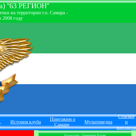
) ''63 РЕГИОН''
ки на территории г.о. Самара -
 2008 году
Ссылки
Приезжим о
История клуба
Мультимедиа
и
"
Самаре
контакты
Росгосстрах - Чемпионат России