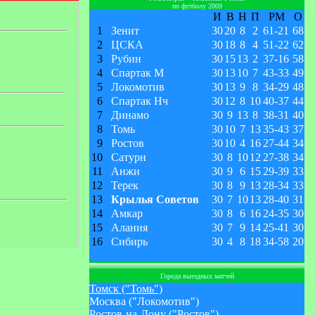
по футболу 2009
И
В
Н
П
РМ
О
1
Зенит
30
20
8
2
61
-
21
68
2
ЦСКА
30
18
8
4
51
-
22
62
3
Рубин
30
15
13
2
37
-
16
58
4
Спартак М
30
13
10
7
43
-
33
49
5
Локомотив
30
13
9
8
34
-
29
48
6
Спартак Нч
30
12
8
10
40
-
37
44
7
Динамо
30
9
13
8
38
-
31
40
8
Томь
30
10
7
13
35
-
43
37
9
Ростов
30
10
4
16
27
-
44
34
10
Сатурн
30
8
10
12
27
-
38
34
11
Анжи
30
9
6
15
29
-
39
33
12
Терек
30
8
9
13
28
-
34
33
13
Крылья Советов
30
7
10
13
28
-
40
31
14
Амкар
30
8
6
16
24
-
35
30
15
Алания
30
7
9
14
25
-
41
30
16
Сибирь
30
4
8
18
34
-
58
20
Города выездных матчей
Томск ("Томь")
Москва ("Локомотив")
Ростов-на-Дону ("Ростов")