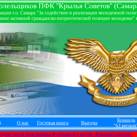
лельщиков ПФК ''Крылья Советов'' (Самара
ии г.о. Самара "За содействие в реализации молодежной полити
ние активной гражданско-патриотической позиции молодежи" в
Команда
S
О нас
Гостевая книга
Выезды
"63 регион
одекс чести болельщика футбольного клуба «Крылья Советов»