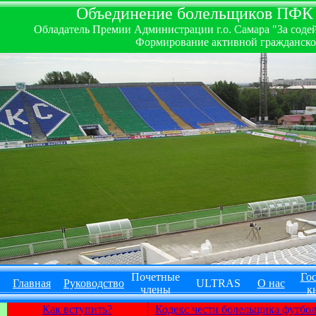
Объединение болельщиков ПФК ''
Обладатель Премии Администрации г.о. Самара "За содей
Формирование активной гражданско-
Почетные
Гос
Главная
Руководство
ULTRAS
О нас
члены
к
Как вступить?
Кодекс чести болельщика футбо