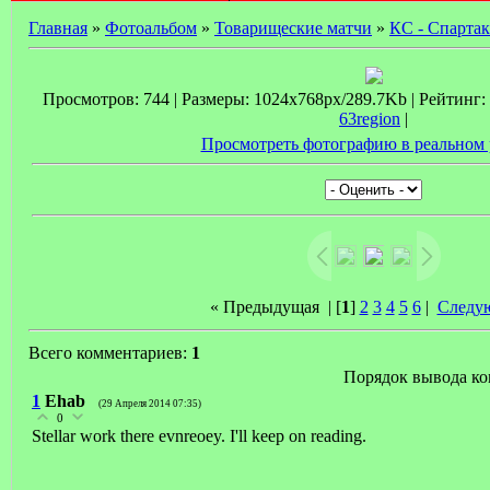
Главная
»
Фотоальбом
»
Товарищеские матчи
»
КС - Спартак
Просмотров: 744 | Размеры: 1024x768px/289.7Kb | Рейтинг: 0
63region
|
Просмотреть фотографию в реальном 
« Предыдущая
| [
1
]
2
3
4
5
6
|
Следу
Всего комментариев:
1
Порядок вывода ко
1
Ehab
(29 Апреля 2014 07:35)
0
Stellar work there evnreoey. I'll keep on reading.