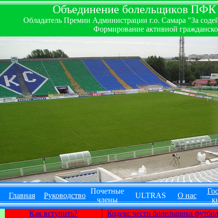
Объединение болельщиков ПФК ''
Обладатель Премии Администрации г.о. Самара "За содей
Формирование активной гражданско-
Почетные
Гос
Главная
Руководство
ULTRAS
О нас
члены
к
Как вступить?
Кодекс чести болельщика футбо