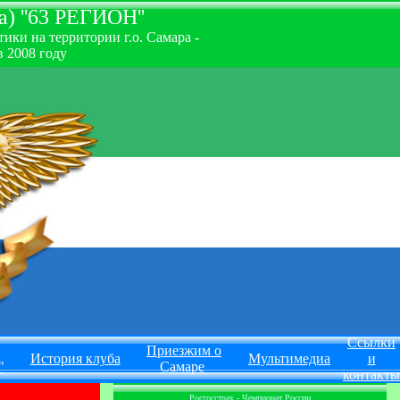
) ''63 РЕГИОН''
ки на территории г.о. Самара -
 2008 году
Ссылки
Приезжим о
История клуба
Мультимедиа
и
"
Самаре
контакты
Росгосстрах - Чемпионат России