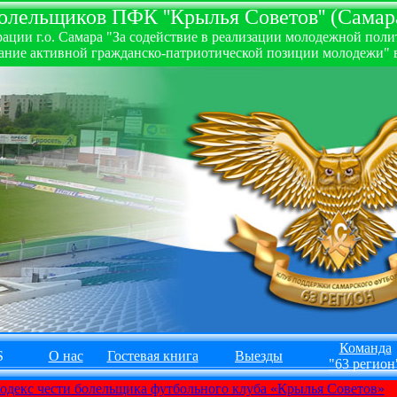
лельщиков ПФК ''Крылья Советов'' (Самара
ии г.о. Самара "За содействие в реализации молодежной полити
ние активной гражданско-патриотической позиции молодежи" в
Команда
S
О нас
Гостевая книга
Выезды
"63 регион
одекс чести болельщика футбольного клуба «Крылья Советов»