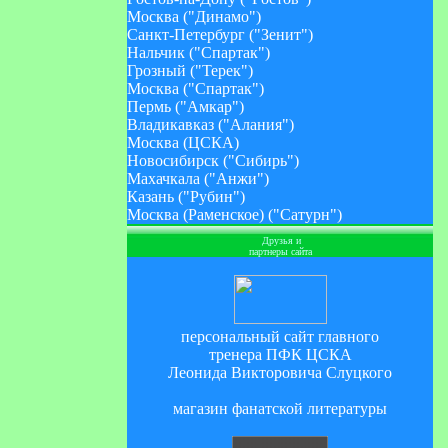
Москва ("Динамо")
Санкт-Петербург ("Зенит")
Нальчик ("Спартак")
Грозный ("Терек")
Москва ("Спартак")
Пермь ("Амкар")
Владикавказ ("Алания")
Москва (ЦСКА)
Новосибирск ("Сибирь")
Махачкала ("Анжи")
Казань ("Рубин")
Москва (Раменское) ("Сатурн")
Друзья и
партнеры сайта
персональный сайт главного
тренера ПФК ЦСКА
Леонида Викторовича Слуцкого
магазин фанатской литературы