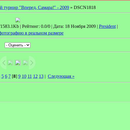
й турнир "Вперед, Самара!" - 2009
» DSCN1818
583.1Kb | Рейтинг: 0.0/0 | Дата: 18 Ноября 2009 |
President
|
фотографию в реальном размере
4
5
6
7
[
8
]
9
10
11
12
13
|
Следующая »