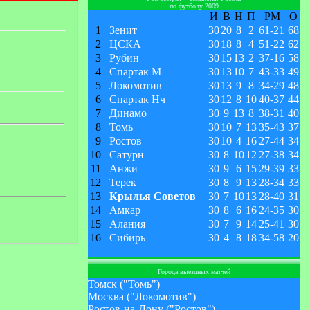
по футболу 2009
И
В
Н
П
РМ
О
1
Зенит
30
20
8
2
61
-
21
68
2
ЦСКА
30
18
8
4
51
-
22
62
3
Рубин
30
15
13
2
37
-
16
58
4
Спартак М
30
13
10
7
43
-
33
49
5
Локомотив
30
13
9
8
34
-
29
48
6
Спартак Нч
30
12
8
10
40
-
37
44
7
Динамо
30
9
13
8
38
-
31
40
8
Томь
30
10
7
13
35
-
43
37
9
Ростов
30
10
4
16
27
-
44
34
10
Сатурн
30
8
10
12
27
-
38
34
11
Анжи
30
9
6
15
29
-
39
33
12
Терек
30
8
9
13
28
-
34
33
13
Крылья Советов
30
7
10
13
28
-
40
31
14
Амкар
30
8
6
16
24
-
35
30
15
Алания
30
7
9
14
25
-
41
30
16
Сибирь
30
4
8
18
34
-
58
20
Города выездных матчей
Томск ("Томь")
Москва ("Локомотив")
Ростов-на-Дону ("Ростов")