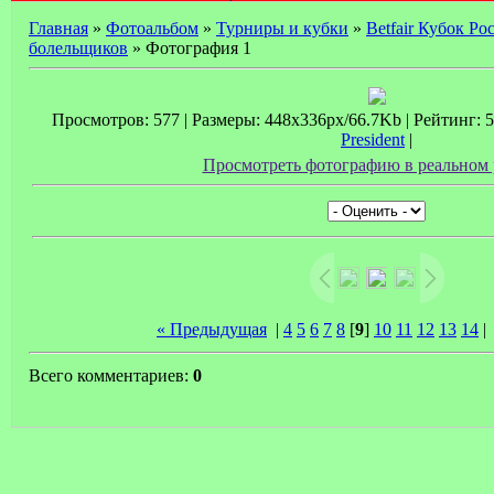
Главная
»
Фотоальбом
»
Турниры и кубки
»
Betfair Кубок Ро
болельщиков
» Фотография 1
Просмотров: 577 | Размеры: 448x336px/66.7Kb | Рейтинг: 5.
President
|
Просмотреть фотографию в реальном 
« Предыдущая
|
4
5
6
7
8
[
9
]
10
11
12
13
14
Всего комментариев:
0