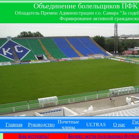
Объединение болельщиков ПФК ''
Обладатель Премии Администрации г.о. Самара "За содей
Формирование активной гражданско-
Почетные
Гос
Главная
Руководство
ULTRAS
О нас
члены
к
Как вступить?
Кодекс чести болельщика футбо