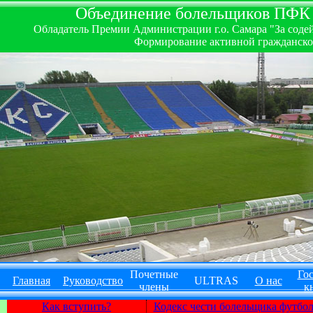
Объединение болельщиков ПФК ''
Обладатель Премии Администрации г.о. Самара "За содей
Формирование активной гражданско-
Почетные
Гос
Главная
Руководство
ULTRAS
О нас
члены
к
Как вступить?
Кодекс чести болельщика футбо