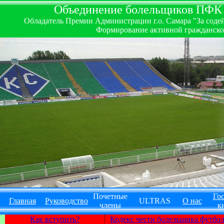
Объединение болельщиков ПФК ''
Обладатель Премии Администрации г.о. Самара "За содей
Формирование активной гражданско-
Почетные
Гос
Главная
Руководство
ULTRAS
О нас
члены
к
Как вступить?
Кодекс чести болельщика футбо