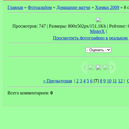
Главная
»
Фотоальбом
»
Домашние матчи
»
Химки 2009
» 8 
Просмотров: 747 | Размеры: 800x502px/151.1Kb | Рейтинг: 0.
MisterX
|
Просмотреть фотографию в реальном 
« Предыдущая
|
2
3
4
5
6
[
7
]
8
9
10
11
12
|
Всего комментариев:
0