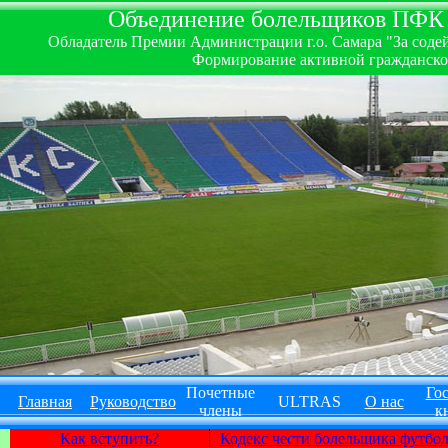
Объединение болельщиков ПФК ''
Обладатель Премии Администрации г.о. Самара "За содей
Формирование активной гражданско-
Почетные
Гос
Главная
Руководство
ULTRAS
О нас
члены
к
Как вступить?
Кодекс чести болельщика футбо