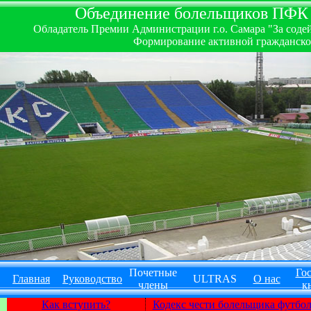
Объединение болельщиков ПФК ''
Обладатель Премии Администрации г.о. Самара "За содей
Формирование активной гражданско-
Почетные
Гос
Главная
Руководство
ULTRAS
О нас
члены
к
Как вступить?
Кодекс чести болельщика футбо