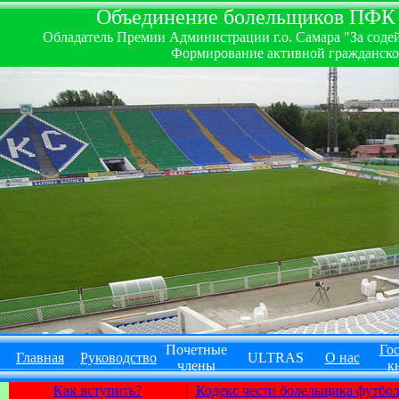
Объединение болельщиков ПФК ''
Обладатель Премии Администрации г.о. Самара "За содей
Формирование активной гражданско-
Почетные
Гос
Главная
Руководство
ULTRAS
О нас
члены
к
Как вступить?
Кодекс чести болельщика футбо