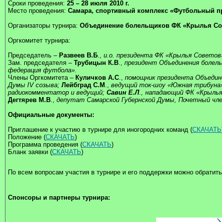
Сроки проведения:
25 – 28 июля 2010 г.
Место проведения:
Самара, спортивный комплекс «Футбольный пр
Организаторы турнира:
Объединение болельщиков ФК «Крылья Сов
Оргкомитет турнира:
Председатель –
Развеев В.Б
.,
и.о. президента ФК «Крылья Советов
Зам. председателя –
Трубицын К.В
.,
президент Объединения болел
федерация футбола».
Члены Оргкомитета –
Куличков А.С
.,
помощник президента Объедин
Думы IV созыва;
Лейбград С.М
.,
ведущий ток-шоу «Южная трибуна»
радиокомментатор и ведущий;
Савин Е.Л
., нападающий ФК «Крыль
Дегтярев М.В
.,
депутат Самарской Губернской Думы, Почетный чле
Официальные документы:
Приглашение к участию в турнире для иногородних команд (
СКАЧАТЬ
Положение (
СКАЧАТЬ
)
Программа проведения (
СКАЧАТЬ
)
Бланк заявки (
СКАЧАТЬ
)
По всем вопросам участия в турнире и его поддержки можно обратить
Спонсоры и партнеры турнира: