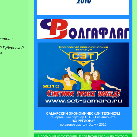
астная
 Губернской
й
САМАРСКИЙ ЭКОНОМИЧЕСКИЙ ТЕХНИКУМ
генеральный партнер СЭТ - I чемпионата
"63 РЕГИОНа"
по дворовому футболу - 2010
Церемония награждения Betfair Кубка России по футболу