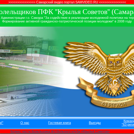
>>>>>>>>>>>>>>> Самарский видео портал SAMVIDEO.RU <<<<<<<<<<<<<<<
лельщиков ПФК ''Крылья Советов'' (Самара
дминистрации г.о. Самара "За содействие в реализации молодежной политики на терр
Формирование активной гражданско-патриотической позиции молодежи" в 2008 году
Коман
!"
О нас
Гостевая книга
Выезды
"63 реги
Кодекс чести болельщика футбольного клуба «Крылья Советов»