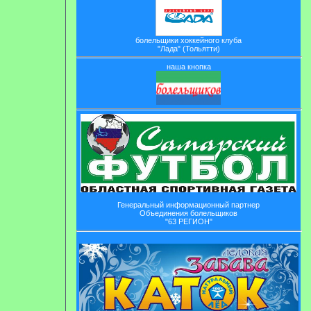
болельщики хоккейного клуба
"Лада" (Тольятти)
наша кнопка
Генеральный информационный партнер
Объединения болельщиков
"63 РЕГИОН"