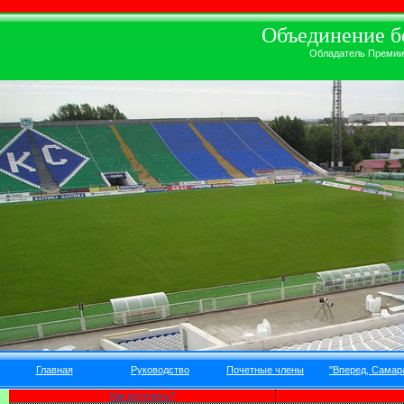
Объединение бо
Обладатель Премии А
Главная
Руководство
Почетные члены
"Вперед, Самара
Как вступить?