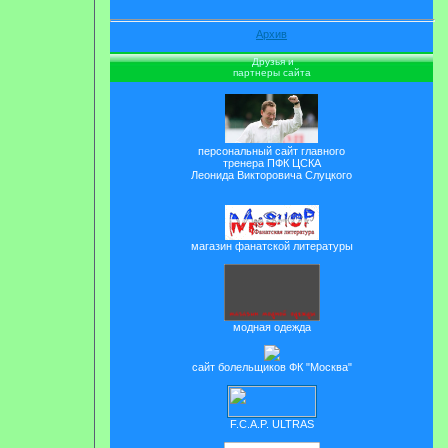
Архив
Друзья и
партнеры сайта
персональный сайт главного
тренера ПФК ЦСКА
Леонида Викторовича Слуцкого
магазин фанатской литературы
модная одежда
сайт болельщиков ФК "Москва"
F.C.A.P. ULTRAS