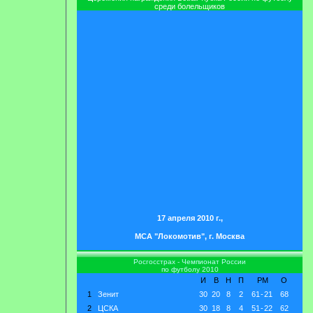
среди болельщиков
17 апреля 2010 г.,
МСА "Локомотив", г. Москва
Росгосстрах - Чемпионат России
по футболу 2010
И
В
Н
П
РМ
О
1
Зенит
30
20
8
2
61
-
21
68
2
ЦСКА
30
18
8
4
51
-
22
62