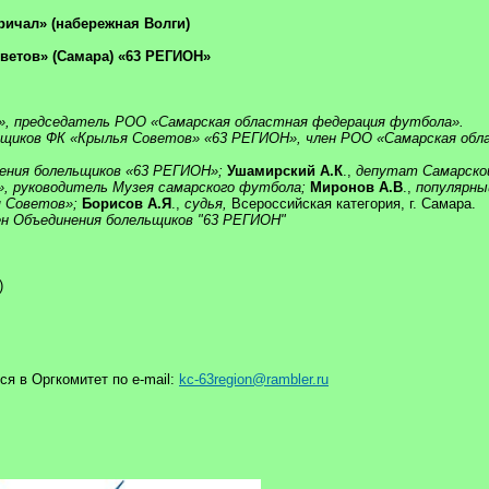
ичал» (набережная Волги)
етов» (Самара) «63 РЕГИОН»
», председатель РОО «Самарская областная федерация футбола».
ьщиков ФК «Крылья Советов» «63 РЕГИОН», член РОО «Самарская обл
ения болельщиков «63 РЕГИОН»;
Ушамирский А.К
.,
депутат Самарской
, руководитель Музея самарского футбола;
Миронов А.В
.,
популярны
я Советов»;
Борисов А.Я
.,
судья,
Всероссийская категория, г. Самара.
н Объединения болельщиков
"63 РЕГИОН"
)
ся в Оргкомитет по e-mail:
kc-63region@rambler.ru