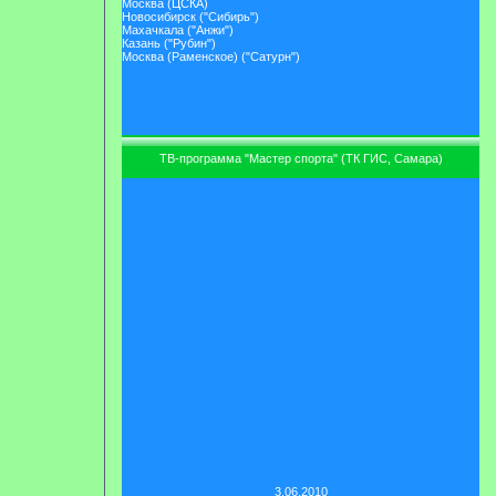
Москва (ЦСКА)
Новосибирск ("Сибирь")
Махачкала ("Анжи")
Казань ("Рубин")
Москва (Раменское) ("Сатурн")
ТВ-программа "Мастер спорта" (ТК ГИС, Самара)
3.06.2010