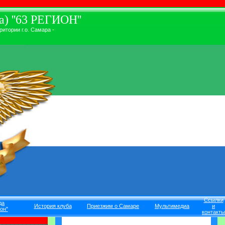
) ''63 РЕГИОН''
итории г.о. Самара -
Ссылки
да
История клуба
Приезжим о Самаре
Мультимедиа
и
он"
контакты