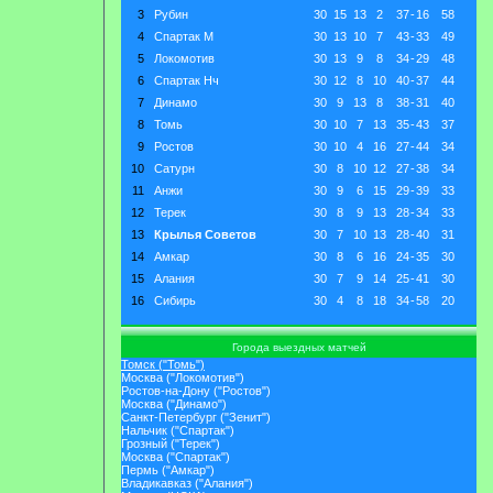
3
Рубин
30
15
13
2
37
-
16
58
4
Спартак М
30
13
10
7
43
-
33
49
5
Локомотив
30
13
9
8
34
-
29
48
6
Спартак Нч
30
12
8
10
40
-
37
44
7
Динамо
30
9
13
8
38
-
31
40
8
Томь
30
10
7
13
35
-
43
37
9
Ростов
30
10
4
16
27
-
44
34
10
Сатурн
30
8
10
12
27
-
38
34
11
Анжи
30
9
6
15
29
-
39
33
12
Терек
30
8
9
13
28
-
34
33
13
Крылья Советов
30
7
10
13
28
-
40
31
14
Амкар
30
8
6
16
24
-
35
30
15
Алания
30
7
9
14
25
-
41
30
16
Сибирь
30
4
8
18
34
-
58
20
Города выездных матчей
Томск ("Томь")
Москва ("Локомотив")
Ростов-на-Дону ("Ростов")
Москва ("Динамо")
Санкт-Петербург ("Зенит")
Нальчик ("Спартак")
Грозный ("Терек")
Москва ("Спартак")
Пермь ("Амкар")
Владикавказ ("Алания")