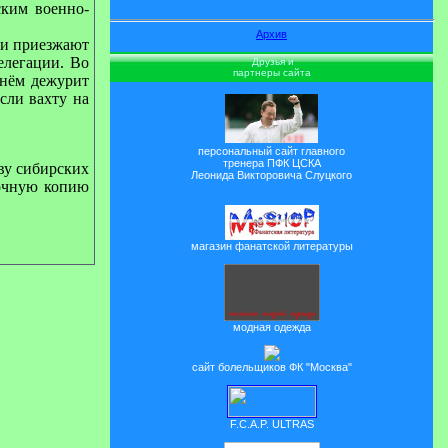
ским военно-
Архив
ии приезжают
елегации. Во
Друзья и
партнеры сайта
гнём дежурит
сли вахту на
персональный сайт главного
тренера ПФК ЦСКА
ву сибирских
Леонида Викторовича Слуцкого
точную копию
магазин фанатской литературы
модная одежда
сайт болельщиков ФК "Москва"
F.C.A.P. ULTRAS