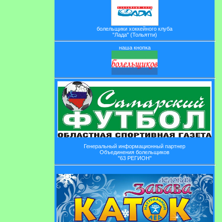
болельщики хоккейного клуба
"Лада" (Тольятти)
наша кнопка
Генеральный информационный партнер
Объединения болельщиков
"63 РЕГИОН"