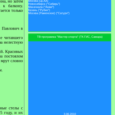
на, но затем
Москва (ЦСКА)
Новосибирск ("Сибирь")
 к балкону.
Махачкала ("Анжи")
ается только
Казань ("Рубин")
Москва (Раменское) ("Сатурн")
н Павлович в
ТВ-программа "Мастер спорта" (ТК ГИС, Самара)
не читавшего
за нелестную
вый. Красивых
на постоялом
ь мрут словно
м.
тные стелы с
5 году, и их
3.06.2010