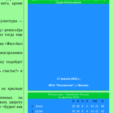
среди болельщиков
 него,
кроме
кульптуры —
с
» режиссёра
ил тогда еще
ьма «Жил-был
жигарханяна
ку подойдет
 счастье?» в
17 апреля 2010 г.,
МСА "Локомотив", г. Москва
 на крыльце
Росгосстрах - Чемпионат России
вленных на
по футболу 2010
И
В
Н
П
РМ
О
ажать широту
 «Будьте как
1
Зенит
30
20
8
2
61
-
21
68
2
ЦСКА
30
18
8
4
51
-
22
62