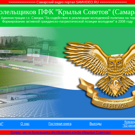
>>>>>>>>>>>>>>> Самарский видео портал SAMVIDEO.RU <<<<<<<<<<<<<<<
лельщиков ПФК ''Крылья Советов'' (Самара
дминистрации г.о. Самара "За содействие в реализации молодежной политики на терр
Формирование активной гражданско-патриотической позиции молодежи" в 2008 году
Коман
!"
О нас
Гостевая книга
Выезды
"63 реги
Кодекс чести болельщика футбольного клуба «Крылья Советов»