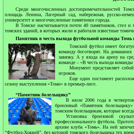
Среди многочисленных достопримечательностей Томс
площадь Ленина, Лагерный сад, набережная, русско-неме
университет и многочисленные памятники города.
В Томске насчитывается почти 40 памятников, стел и 
томских зданий, в которых жили и работали известные томич
Памятник в честь выхода футбольной команды Томь в
Томский футбол имеет богату
команду боготворят. На домашних
завязку. А у входа на арену на с
команде – «В честь выхода команды 
Монумент представляет собо
игроков.
Еще один постамент располож
сезону выступления
«Томи» в премьер-лиге.
“Памятник болельщику”
В июле 2006 года в четвертом
бронзовый «Памятник болельщику»
томским болельщикам, которые всегд
Установка бронзовой скуль
профессионального футбола.
Прототи
архиве клуба «Томь». На ней запеча
“Футбол-Хоккей”, без которой томского болельщика тех врем