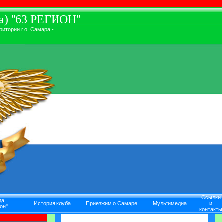
) ''63 РЕГИОН''
итории г.о. Самара -
Ссылки
да
История клуба
Приезжим о Самаре
Мультимедиа
и
он"
контакты