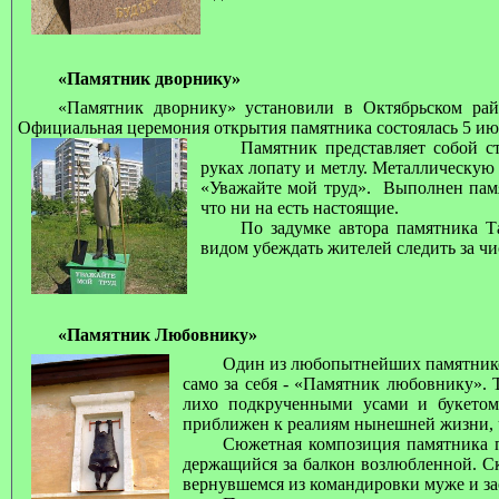
«Памятник дворнику»
«Памятник дворнику»
установили
в
Октябрьском рай
Официальная церемония открытия памятника состоялась 5 ию
Памятник представляет собой с
руках лопату и метлу.
Металлическую 
«Уважайте мой труд».
Выполнен памя
что ни на есть настоящие.
По задумке автора памятника 
видом убеждать жителей следить за чи
«Памятник Любовнику»
Один из любопытнейших памятнико
само за себя - «Памятник любовнику». Т
лихо подкрученными усами и букетом 
приближен к реалиям нынешней жизни, ч
Сюжетная композиция памятника п
держащийся за балкон возлюбленной. Ск
вернувшемся из командировки муже и з