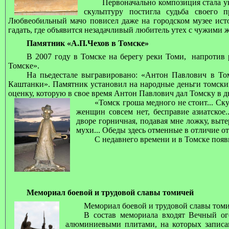
Первоначально композиция стала у
скульптуру постигла судьба своего 
Любвеобильный мачо повисел даже на городском музее истор
гадать, где объявится незадачливый любитель утех с чужими
Памятник «А.П.Чехов в Томске»
В 2007 году в Томске на берегу реки Томи, напротив 
Томске».
На пьедестале выгравировано: «Антон Павлович в Том
Каштанки». Памятник установил на народные деньги томский
оценку, которую в свое время Антон Павлович дал Томску в д
«Томск гроша медного не стоит... Ск
женщин совсем нет, бесправие азиатское.
дворе горничная, подавая мне ложку, вытер
мухи... Обеды здесь отменные в отличие о
С недавнего времени и в Томске появи
Мемориал боевой и трудовой славы томичей
Мемориал боевой и трудовой славы томич
В состав мемориала входят Вечный ог
алюминиевыми плитами, на которых записа