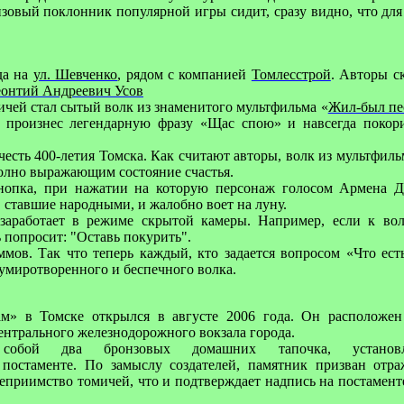
онзовый поклонник популярной игры сидит, сразу видно, что для
да на
ул. Шевченко
, рядом с компанией
Томлесстрой
.
Авторы с
онтий Андреевич Усов
ичей стал сытый волк из знаменитого мультфильма «
Жил-был пе
 произнес легендарную фразу «Щас спою» и навсегда покор
честь 400-летия Томска. Как считают авторы, волк из мультфил
полно выражающим состояние счастья.
нопка, при нажатии на которую персонаж голосом Армена Д
 ставшие народными, и жалобно воет на луну.
заработает в режиме скрытой камеры. Например, если к вол
 попросит: "Оставь покурить".
ммов. Так что теперь каждый, кто задается вопросом «Что есть
 умиротворенного и беспечного волка.
м» в Томске открылся в августе 2006 года. Он расположен
ентрального железнодорожного вокзала города.
т собой два бронзовых домашних тапочка, устано
 постаменте. По замыслу создателей, памятник призван отр
еприимство томичей, что и подтверждает надпись на постаменте