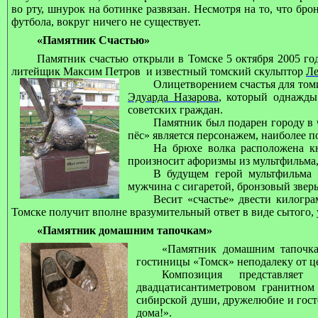
во рту, шнурок на ботинке развязан. Несмотря на то, что бр
футбола, вокруг ничего не существует.
«Памятник Счастью»
Памятник счастью открыли в Томске 5 октября 2005 го
литейщик Максим Петров и известный томский скульптор
Ле
Олицетворением счастья для том
Эдуарда Назарова
, который однажды
советских граждан.
Памятник был подарен городу в 
пёс» является персонажем, наиболее 
На брюхе волка расположена к
произносит афоризмы из мультфильма,
В будущем герой мультфильма 
мужчина с сигаретой, бронзовый зверь
Весит «счастье» двести килогра
Томске получит вполне вразумительный ответ в виде сытого,
«Памятник домашним тапочкам»
«Памятник домашним тапочка
гостиницы «Томск» неподалеку от ц
Композиция представляе
двадцатисантиметровом гранитном
сибирской души, дружелюбие и гост
дома!».