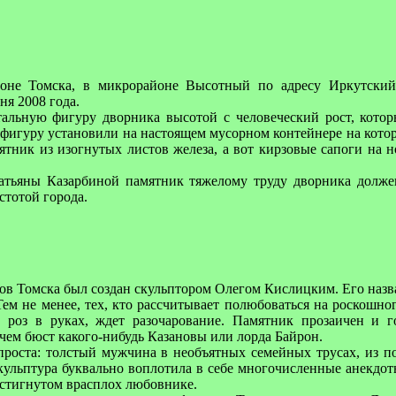
оне Томска,
в микрорайоне Высотный по адресу Иркутский 
ня 2008 года.
тальную фигуру дворника высотой с человеческий рост, кото
фигуру установили на настоящем мусорном контейнере
на кото
тник из изогнутых листов железа, а вот кирзовые сапоги на н
Татьяны Казарбиной памятник тяжелому труду дворника долж
стотой города.
в Томска был создан скульптором Олегом Кислицким. Его назв
ем не менее, тех, кто рассчитывает полюбоваться на роскошног
роз в руках, ждет разочарование. Памятник прозаичен и г
ем бюст какого-нибудь Казановы или лорда Байрон.
роста: толстый мужчина в необъятных семейных трусах, из п
ульптура буквально воплотила в себе многочисленные анекдот
астигнутом врасплох любовнике.