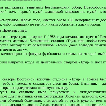
ка заслуживает внимания Богоявленский собор, Новособорна
цкий дом, первый музей славянской мифологии, музей исто
мемориалов. Кроме того, имеется около 160 мемориальных дос
и, либо посвящённые тем или иным событиям в жизни города.
 Премьер-лигу.
ю и интересную историю. С 1988 года команда именуется "То
 матчах местный 15-тысячный стадион «Труд» при любой пого
редства благодарных болельщиков «Томи» даже возведен памя
в премьер-лигу».
й композицию из фигуры футболиста и стелы, на которой вы
или напротив входа на центральный стадион «Труд» и посвя
 секторе Восточной трибуны стадиона «Труд» в Томске был
работы томского скульптора Леонтия Усова. Памятник - д
а горячо поддерживали любимую команду.
птуры на стадионе была приурочена к пятидесятилети
пом для памятника стала фотография 50-летней давности, сох
тлен обычный болельщик с сигаретой во рту. В руке зритель д
ен представить сложно. Скульптура очень динамична: сигарета 