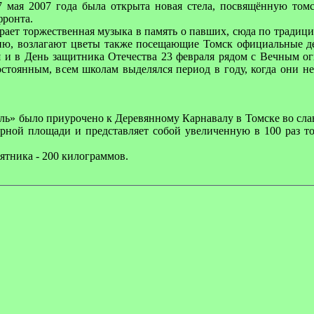
 7 мая 2007 года была открыта новая стела, посвящённую том
фронта.
грает торжественная музыка в память о павших, сюда по традиц
ню, возлагают цветы также посещающие Томск официальные д
я и в День защитника Отечества 23 февраля рядом с Вечным о
стоянным, всем школам выделялся период в году, когда они не
ь» было приурочено к Деревянному Карнавалу в Томске во сла
рной площади и представляет собой увеличенную в 100 раз 
ятника - 200 килограммов.