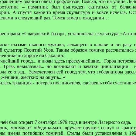
крашением здания совета профсоюзов Томска, что на улице Лени
прототипа – памятник был вынужден скитаться от балкона
ии. А спустя какое-то время скульптура и вовсе исчезла. Ост
 женами в следующий раз. Томск замер в ожидании…
ресторана «Славянский базар», установлена скульптура «Анто
ске глазами пьяного мужика, лежащего в канаве и ни разу 
 сульптор Леонтий Усов. Таким образом томичи рассчитались 
невнике по дороге на Сахалин:
учнейший город... и люди здесь прескучнейшие... Город нетрез
.. Грязь невылазная... но возникают и зачатки цивилизации - 
ла ее о зад... Замечателен сей город тем, что губернаторы здес
т женщин, жестких на ощупь...»
лась традиция - потерев нос писателя, сделаешь себя счастливы
ей был открыт 7 сентября 1979 года в центре Лагерного сада.
онь, монумент «Родина-мать вручает оружие сыну» и грани
ны имена погибших томичей. Стелы были установлены в 199