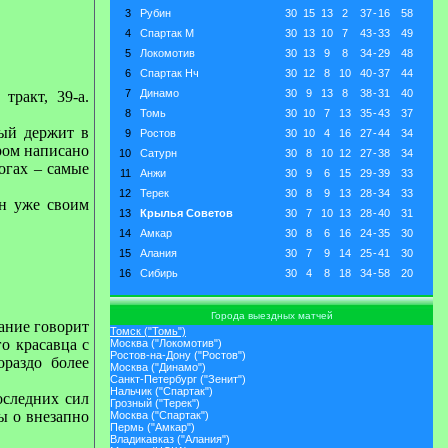
3
Рубин
30
15
13
2
37
-
16
58
4
Спартак М
30
13
10
7
43
-
33
49
5
Локомотив
30
13
9
8
34
-
29
48
6
Спартак Нч
30
12
8
10
40
-
37
44
7
Динамо
30
9
13
8
38
-
31
40
тракт, 39-а.
8
Томь
30
10
7
13
35
-
43
37
рый держит в
9
Ростов
30
10
4
16
27
-
44
34
ром написано
10
Сатурн
30
8
10
12
27
-
38
34
огах – самые
11
Анжи
30
9
6
15
29
-
39
33
12
Терек
30
8
9
13
28
-
34
33
ен уже своим
13
Крылья Советов
30
7
10
13
28
-
40
31
14
Амкар
30
8
6
16
24
-
35
30
15
Алания
30
7
9
14
25
-
41
30
16
Сибирь
30
4
8
18
34
-
58
20
Города выездных матчей
ание говорит
Томск ("Томь")
о красавца с
Москва ("Локомотив")
Ростов-на-Дону ("Ростов")
ораздо более
Москва ("Динамо")
Санкт-Петербург ("Зенит")
Нальчик ("Спартак")
оследних сил
Грозный ("Терек")
ы о внезапно
Москва ("Спартак")
Пермь ("Амкар")
Владикавказ ("Алания")