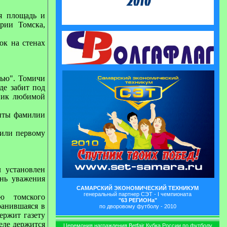
я площадь и
рии Томска,
ок на стенах
мью". Томичи
де забит под
тник любимой
биты фамилии
тили первому
 установлен
ань уважения
САМАРСКИЙ ЭКОНОМИЧЕСКИЙ ТЕХНИКУМ
генеральный партнер СЭТ - I чемпионата
ю томского
"63 РЕГИОНа"
ранившаяся в
по дворовому футболу - 2010
ержит газету
еле держится
Церемония награждения Betfair Кубка России по футболу