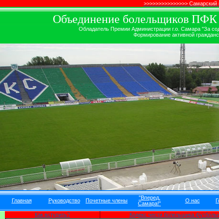
>>>>>>>>>>>>>>> Самарский
Объединение болельщиков ПФК ''
Обладатель Премии Администрации г.о. Самара "За сод
Формирование активной гражданск
"Вперед,
Главная
Руководство
Почетные члены
О нас
Г
Самара!"
Как вступить?
Кодекс чести болельщика футбольн