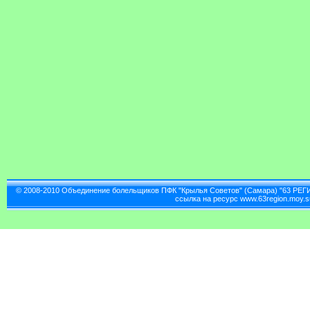
© 2008-2010 Объединение болельщиков ПФК "Крылья Советов" (Самара) "63 РЕГ
ссылка на ресурс www.63region.moy.s