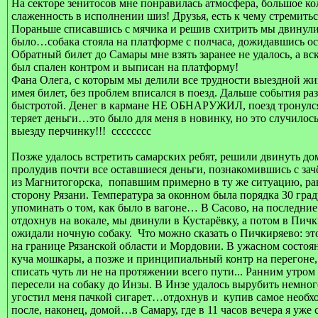
На секторе зенитосов мне понравилась атмосфера, большое ко
слаженность в исполнении шиз! Друзья, есть к чему стремитьс
Пораньше списавшись с мячика и решив схитрить мы двинули к
было…собака стояла на платформе с полчаса, дожидавшись ос
Обратный билет до Самары мне взять заранее не удалось, а вс
был спален контром и выписан на платформу!
Фана Олега, с которым мы делили все трудности выездной жизн
имея билет, без проблем вписался в поезд. Дальше события р
быстротой. Денег в кармане НЕ ОБНАРУЖИЛ, поезд тронулся…
теряет деньги…это было для меня в новинку, но это случилос
выезду перчинку!!!
сссссссс
Позже удалось встретить самарских ребят, решили двинуть до
пролудив почти все оставшиеся деньги, познакомившись с за
из Магнитогорска,
попавшим примерно в ту же ситуацию, ра
сторону Рязани. Температура за оконном была порядка 30 град
упоминать о том, как было в вагоне… В Сасово, на последние
отдохнув на вокале, мы двинули в Кустарёвку, а потом в Пички
ожидали ночную собаку.
Что можно сказать о Пичкиряево: эт
на границе Рязанской области и Мордовии. В ужасном состоян
куча мошкары, а позже и принципиальный контр на перегоне,
списать чуть ли не на протяжении всего пути... Ранним утром
пересели на собаку до Инзы. В Инзе удалось вырубить немног
угостил меня пачкой сигарет…отдохнув и
купив самое необх
после, наконец, домой…в Самару, где в 11 часов вечера я уже