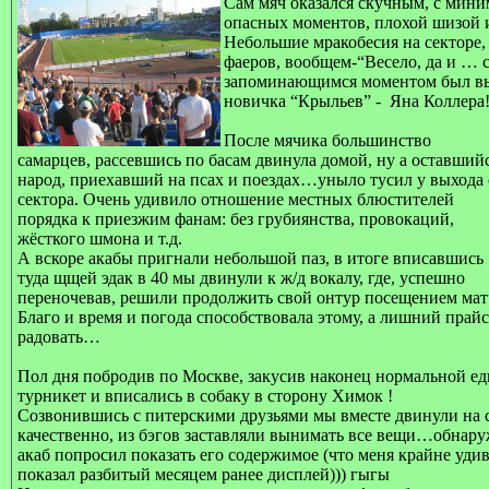
Сам мяч оказался скучным, с мин
опасных моментов, плохой шизой 
Небольшие мракобесия на секторе
фаеров, вообщем-“Весело, да и … 
запоминающимся моментом был вы
новичка “Крыльев” -
Яна Коллера
После мячика большинство
самарцев, рассевшись по басам двинула домой, ну а оставший
народ, приехавший на псах и поездах…уныло тусил у выхода 
сектора. Очень удивило отношение местных блюстителей
порядка к приезжим фанам: без грубиянства, провокаций,
жёсткого шмона и т.д.
А вскоре акабы пригнали небольшой паз, в итоге вписавшись
туда щщей эдак в 40 мы двинули к ж/д вокалу, где, успешно
переночевав, решили продолжить свой онтур посещением мат
Благо и время и погода способствовала этому, а лишний прайс
радовать…
Пол дня побродив по Москве, закусив наконец нормальной ед
турникет и вписались в собаку в сторону Химок !
Созвонившись с питерскими друзьями мы вместе двинули на 
качественно, из бэгов заставляли вынимать все вещи…обнару
акаб попросил показать его содержимое (что меня крайне удиви
показал разбитый месяцем ранее дисплей))) гыгы