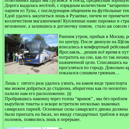
позитивных щщах мы грузимся
в поезд, предвкушая хорошую
Дорога выдалась весёлой, с изрядным количеством “затаренно
парнем из Тулы, с последующим общением на футбольные т
Едой удалось закупиться лишь в Рузаевке, ничем не примеча
колличеством магазинчиков! Купленные нами пирожки и стра
мгновение, а залившись в догоночку пивом,
стало аж совсем 
Ранним утром, прибыв в Москву, 
по центру. После двинули на Щёлко
вписались в комфортный рейсовый 
Ярославль…решив всё время в пути
потратить на сон, как-то так неож
назначенной цели. Списавшись на
прогуляться по городу. Довольно к
показался слишком грязным…
Лишь с
пятого раза удалось узнать, на каком виде транспорта
мы можем добраться до стадиона, аборигены как-то неохотно
палили нам его расположение. )))
Пробравшись наконец через толпы “яриков” , мы без проблем
вырубили тикеты и вскоре встретили несколько знакомых
самарских парней. Основные силы самарского движа должны
были приехать на басах, но ввиду стандартных траблов в виде
поломок, появились лишь в перерыве.