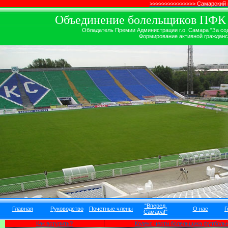
>>>>>>>>>>>>>>> Самарский
Объединение болельщиков ПФК ''
Обладатель Премии Администрации г.о. Самара "За сод
Формирование активной гражданск
"Вперед,
Главная
Руководство
Почетные члены
О нас
Г
Самара!"
Как вступить?
Кодекс чести болельщика футбольн