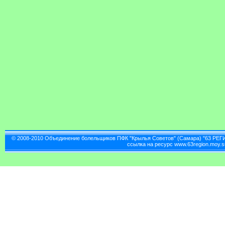
© 2008-2010 Объединение болельщиков ПФК "Крылья Советов" (Самара) "63 РЕГ
ссылка на ресурс www.63region.moy.s