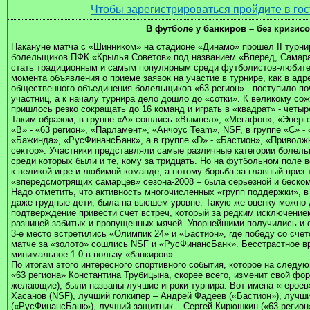
Чтобы зарегистрироваться пройдите в гос
В футболе у банкиров – без кризис
Накануне матча с «Шинником» на стадионе «Динамо» прошел II турни
болельщиков ПФК «Крылья Советов» под названием «Вперед, Самара!
стать традиционным и самым популярным среди футболистов-любител
момента объявления о приеме заявок на участие в турнире, как в адре
общественного объединения болельщиков «63 регион» - поступило поч
участниц, а к началу турнира дело дошло до «сотки». К великому со
пришлось резко сокращать до 16 команд и играть в «квадрат» - четыр
Таким образом, в группе «А» сошлись «Вымпел», «Мегафон», «Энерге
«В» - «63 регион», «Парламент», «Анчоус Team», NSF, в группе «С» - 
«Бажинда», «РусФинансБанк», а в группе «D» - «Бастион», «Приволж
сектор». Участники представляли самые различные категории болел
среди которых были и те, кому за тридцать. Но на футбольном поле 
к великой игре и любимой команде, а потому борьба за главный приз 
«впередсмотрящих самарцев» сезона-2008 – была серьезной и беско
Надо отметить, что активность многочисленных «групп поддержки», 
даже грудные дети, была на высшем уровне. Такую же оценку можно д
подтверждение привести счет встреч, который за редким исключение
разницей забитых и пропущенных мячей. Упорнейшими получились и 
3-е место встретились «Олимпик 24» и «Бастион», где победу со сче
матче за «золото» сошлись NSF и «РусФинансБанк». Бесстрастное 
минимальное 1:0 в пользу «банкиров».
По итогам этого интересного спортивного события, которое на следу
«63 региона» Константина Трубицына, скорее всего, изменит свой фор
желающие), были названы лучшие игроки турнира. Вот имена «герое
Хасанов (NSF), лучший голкипер – Андрей Фадеев («Бастион»), лучш
(«РусФинансБанк»), лучший защитник – Сергей Кирюшкин («63 регион»