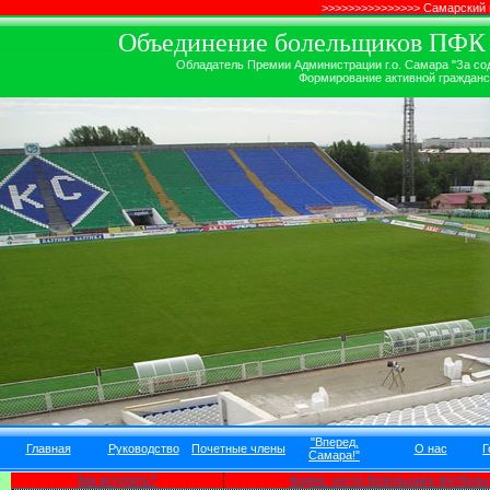
>>>>>>>>>>>>>>> Самарский
Объединение болельщиков ПФК ''
Обладатель Премии Администрации г.о. Самара "За сод
Формирование активной гражданск
"Вперед,
Главная
Руководство
Почетные члены
О нас
Г
Самара!"
Как вступить?
Кодекс чести болельщика футбольн