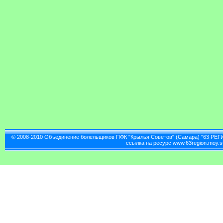
© 2008-2010 Объединение болельщиков ПФК "Крылья Советов" (Самара) "63 РЕГ
ссылка на ресурс www.63region.moy.s