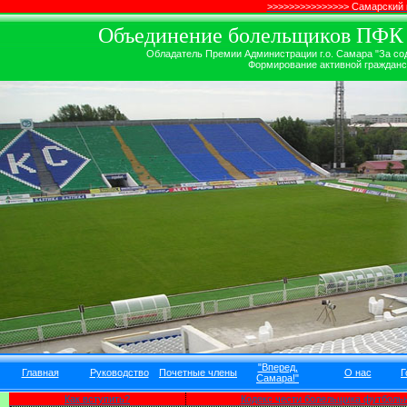
>>>>>>>>>>>>>>> Самарский
Объединение болельщиков ПФК ''
Обладатель Премии Администрации г.о. Самара "За сод
Формирование активной гражданск
"Вперед,
Главная
Руководство
Почетные члены
О нас
Г
Самара!"
Как вступить?
Кодекс чести болельщика футбольн