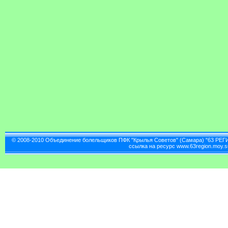
© 2008-2010 Объединение болельщиков ПФК "Крылья Советов" (Самара) "63 РЕГ
ссылка на ресурс www.63region.moy.s