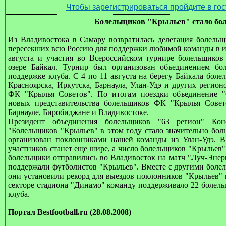
Чтобы зарегистрироваться пройдите в гос
Болельщиков "Крыльев" стало бо
Из Владивостока в Самару возвратилась делегация болель
пересекших всю Россию для поддержки любимой команды в и
августа и участия во Всероссийском турнире болельщико
озере Байкал. Турнир был организован объединением бо
поддержке клуба. С 4 по 11 августа на берегу Байкала боле
Красноярска, Иркутска, Барнаула, Улан-Удэ и других регион
ФК "Крылья Советов". По итогам поездки объединение "
новых представительства болельщиков ФК "Крылья Совето
Барнауле, Биробиджане и Владивостоке.
Президент объединения болельщиков "63 регион" Кон
"Болельщиков "Крыльев" в этом году стало значительно бо
организован поклонниками нашей команды из Улан-Удэ. В
участников станет еще шире, а число болельщиков "Крыльев"
болельщики отправились во Владивосток на матч "Луч-Энерг
поддержали футболистов "Крыльев". Вместе с другими боле
они установили рекорд для выездов поклонников "Крыльев" 
секторе стадиона "Динамо" команду поддерживало 22 болель
клуба.
Портал
Bestfootball.ru (28
.08.2008)