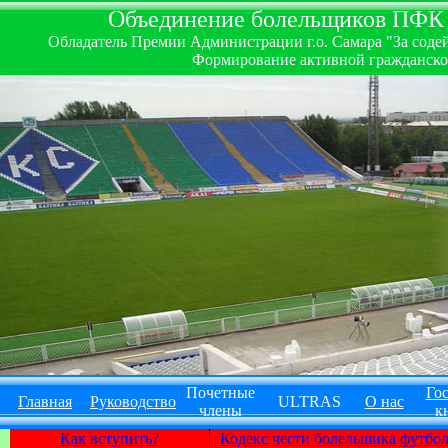
Объединение болельщиков ПФК ''
Обладатель Премии Администрации г.о. Самара "За содей
Формирование активной гражданско-
Почетные
Гос
Главная
Руководство
ULTRAS
О нас
члены
к
Как вступить?
Кодекс чести болельщика футбо