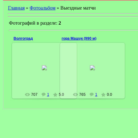
Главная
»
Фотоальбом
» Выездные матчи
Фотографий в разделе:
2
Волгоград
гора Машук (990 м)
02 Апреля 2009
02 Апреля 2009
MisterX
MisterX
707
1
5.0
765
1
0.0