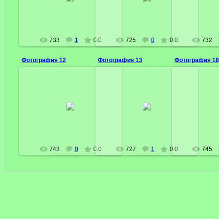
President
President
P
733
1
0.0
725
0
0.0
732
Фотография 12
Фотография 13
Фотография 18
02 Марта 2009
02 Марта 2009
02 Ма
President
President
P
743
0
0.0
727
1
0.0
745