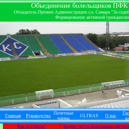
Объединение болельщиков ПФК ''
Обладатель Премии Администрации г.о. Самара "За содей
Формирование активной гражданско-
Почетные
Гос
Главная
Руководство
ULTRAS
О нас
члены
к
Как вступить?
Кодекс чести болельщика футбо