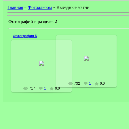
Главная
»
Фотоальбом
» Выездные матчи
Фотографий в разделе:
2
Фотография 6
02 Марта 2009
28 Февраля 2009
MisterX
President
732
1
0.0
717
1
0.0