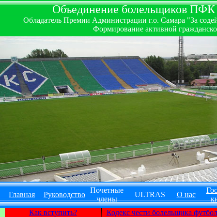
Объединение болельщиков ПФК ''
Обладатель Премии Администрации г.о. Самара "За содей
Формирование активной гражданско-
Почетные
Гос
Главная
Руководство
ULTRAS
О нас
члены
к
Как вступить?
Кодекс чести болельщика футбо