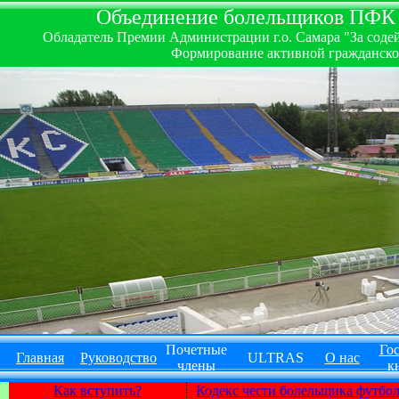
Объединение болельщиков ПФК ''
Обладатель Премии Администрации г.о. Самара "За содей
Формирование активной гражданско-
Почетные
Гос
Главная
Руководство
ULTRAS
О нас
члены
к
Как вступить?
Кодекс чести болельщика футбо