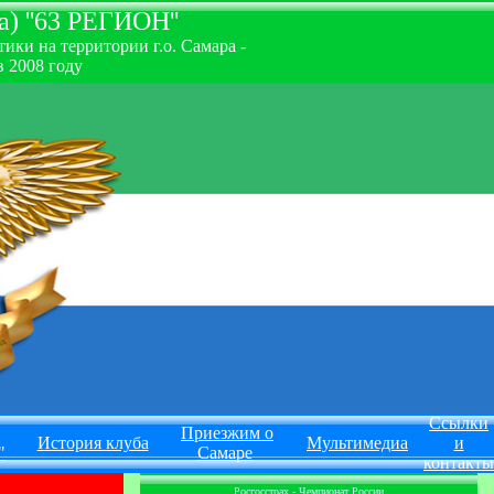
) ''63 РЕГИОН''
ки на территории г.о. Самара -
 2008 году
Ссылки
Приезжим о
История клуба
Мультимедиа
и
"
Самаре
контакты
Росгосстрах - Чемпионат России