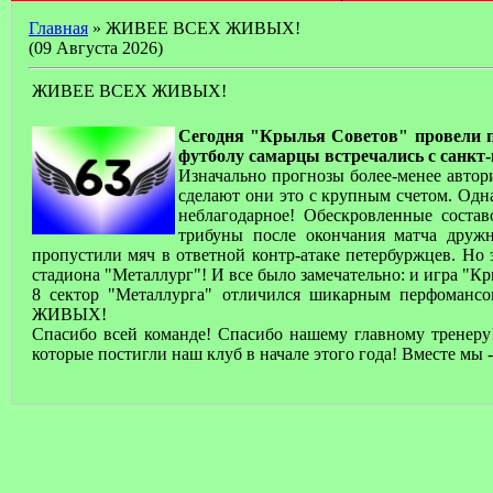
Главная
» ЖИВЕЕ ВСЕХ ЖИВЫХ!
(09 Августа 2026)
ЖИВЕЕ ВСЕХ ЖИВЫХ!
Сегодня "Крылья Советов" провели п
футболу самарцы встречались с санкт
Изначально прогнозы более-менее автор
сделают они это с крупным счетом. Одна
неблагодарное! Обескровленные состав
трибуны после окончания матча друж
пропустили мяч в ответной контр-атаке петербуржцев. Но
стадиона "Металлург"! И все было замечательно: и игра "К
8 сектор "Металлурга" отличился шикарным перфоманс
ЖИВЫХ!
Спасибо всей команде! Спасибо нашему главному тренеру!
которые постигли наш клуб в начале этого года! Вместе 