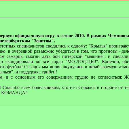
ервую официальную игру в сезоне 2010. В рамках Чемпиона
-петербургским "Зенитом".
итетных специалистов сводились к одному: "Крылья" проиграю
ко, в очередной раз можно убедиться в том, что прогнозы - де
ом самарцы смогли дать бой питерской "машине", и сделали 
но скандировали во все горло "МО-ЛОД-ЦЫ!". Конечно, об
 это футбол! Сегодня мы вновь окунулись в незабываемую атм
рыльев", и поддержка трибун!
ом, и с основным его содержанием трудно не согласиться
 Спасибо всем болельщикам, кто не оставался в стороне от те
мы - КОМАНДА!