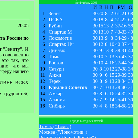
по футболу 2009
И
В
Н
П
РМ
О
1
Зенит
30
20
8
2
61
-
21
68
2
ЦСКА
30
18
8
4
51
-
22
62
20:05
3
Рубин
30
15
13
2
37
-
16
58
4
Спартак М
30
13
10
7
43
-
33
49
та России по
5
Локомотив
30
13
9
8
34
-
29
48
6
Спартак Нч
30
12
8
10
40
-
37
44
т "Зениту". И
7
Динамо
30
9
13
8
38
-
31
40
ло совершенно
8
Томь
30
10
7
13
35
-
43
37
это так, что
9
Ростов
30
10
4
16
27
-
44
34
идно, что мы
10
Сатурн
30
8
10
12
27
-
38
34
осферу нашего
11
Анжи
30
9
6
15
29
-
39
33
12
Терек
30
8
9
13
28
-
34
33
: ЖИВЕЕ ВСЕХ
13
Крылья Советов
30
7
10
13
28
-
40
31
х трудностей,
14
Амкар
30
8
6
16
24
-
35
30
15
Алания
30
7
9
14
25
-
41
30
16
Сибирь
30
4
8
18
34
-
58
20
Города выездных матчей
Томск ("Томь")
Москва ("Локомотив")
Ростов-на-Дону ("Ростов")