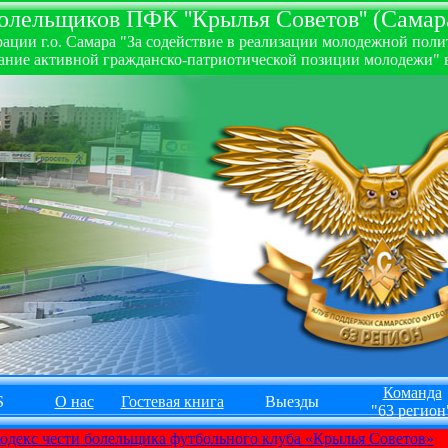
лельщиков ПФК ''Крылья Советов'' (Самара
ии г.о. Самара "За содействие в реализации молодежной полити
ние активной гражданско-патриотической позиции молодежи" в
Команда
S
О нас
Гостевая книга
Выезды
"63 регион
одекс чести болельщика футбольного клуба «Крылья Советов»