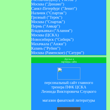
Москва ("Динамо")
Санкт-Петербург ("Зенит")
Нальчик ("Спартак")
Грозный ("Терек")
Москва ("Спартак")
Пермь ("Амкар")
Владикавказ ("Алания")
Москва (ЦСКА)
Новосибирск ("Сибирь")
Махачкала ("Анжи")
Казань ("Рубин")
Москва (Раменское) ("Сатурн")
Друзья и
партнеры сайта
персональный сайт главного
тренера ПФК ЦСКА
Леонида Викторовича Слуцкого
магазин фанатской литературы