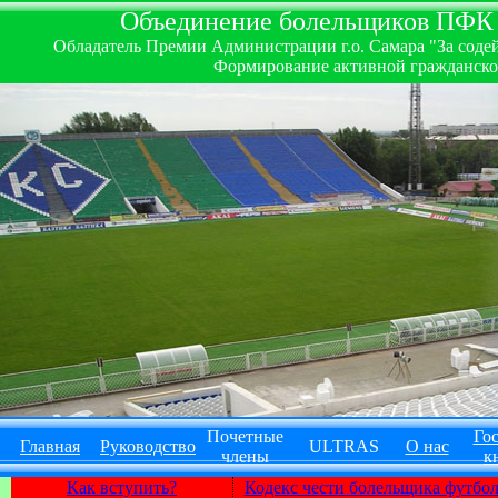
Объединение болельщиков ПФК ''
Обладатель Премии Администрации г.о. Самара "За содей
Формирование активной гражданско-
Почетные
Гос
Главная
Руководство
ULTRAS
О нас
члены
к
Как вступить?
Кодекс чести болельщика футбо