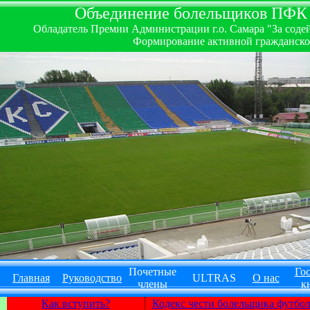
Объединение болельщиков ПФК ''
Обладатель Премии Администрации г.о. Самара "За содей
Формирование активной гражданско-
Почетные
Гос
Главная
Руководство
ULTRAS
О нас
члены
к
Как вступить?
Кодекс чести болельщика футбо