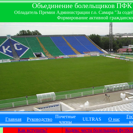
Объединение болельщиков ПФК ''
Обладатель Премии Администрации г.о. Самара "За содей
Формирование активной гражданско-
Почетные
Гос
Главная
Руководство
ULTRAS
О нас
члены
к
Как вступить?
Кодекс чести болельщика футбо