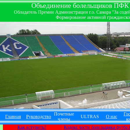
Объединение болельщиков ПФК ''
Обладатель Премии Администрации г.о. Самара "За содей
Формирование активной гражданско-
Почетные
Гос
Главная
Руководство
ULTRAS
О нас
члены
к
Как вступить?
Кодекс чести болельщика футбо