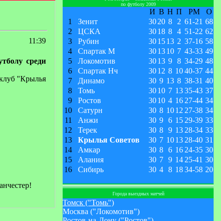
по футболу 2009
И
В
Н
П
РМ
О
1
Зенит
30
20
8
2
61
-
21
68
2
ЦСКА
30
18
8
4
51
-
22
62
11:39
3
Рубин
30
15
13
2
37
-
16
58
4
Спартак М
30
13
10
7
43
-
33
49
утболу среди
5
Локомотив
30
13
9
8
34
-
29
48
6
Спартак Нч
30
12
8
10
40
-
37
44
 клуб "Крылья
7
Динамо
30
9
13
8
38
-
31
40
8
Томь
30
10
7
13
35
-
43
37
9
Ростов
30
10
4
16
27
-
44
34
10
Сатурн
30
8
10
12
27
-
38
34
11
Анжи
30
9
6
15
29
-
39
33
12
Терек
30
8
9
13
28
-
34
33
13
Крылья Советов
30
7
10
13
28
-
40
31
14
Амкар
30
8
6
16
24
-
35
30
15
Алания
30
7
9
14
25
-
41
30
16
Сибирь
30
4
8
18
34
-
58
20
анчестер!
Города выездных матчей
Томск ("Томь")
Москва ("Локомотив")
Ростов-на-Дону ("Ростов")