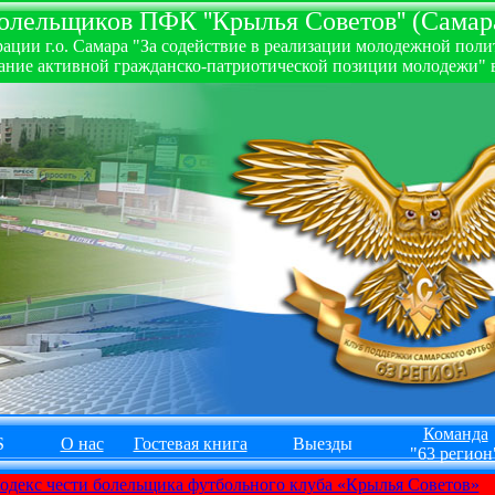
лельщиков ПФК ''Крылья Советов'' (Самара
ии г.о. Самара "За содействие в реализации молодежной полити
ние активной гражданско-патриотической позиции молодежи" в
Команда
S
О нас
Гостевая книга
Выезды
"63 регион
одекс чести болельщика футбольного клуба «Крылья Советов»