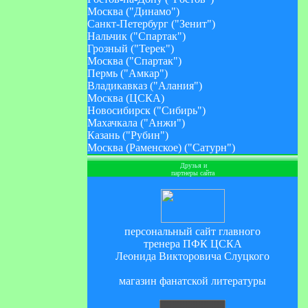
Москва ("Динамо")
Санкт-Петербург ("Зенит")
Нальчик ("Спартак")
Грозный ("Терек")
Москва ("Спартак")
Пермь ("Амкар")
Владикавказ ("Алания")
Москва (ЦСКА)
Новосибирск ("Сибирь")
Махачкала ("Анжи")
Казань ("Рубин")
Москва (Раменское) ("Сатурн")
Друзья и
партнеры сайта
персональный сайт главного
тренера ПФК ЦСКА
Леонида Викторовича Слуцкого
магазин фанатской литературы