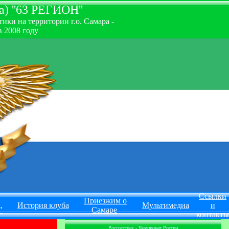
) ''63 РЕГИОН''
ки на территории г.о. Самара -
 2008 году
Ссылки
Приезжим о
История клуба
Мультимедиа
и
"
Самаре
контакты
Росгосстрах - Чемпионат России