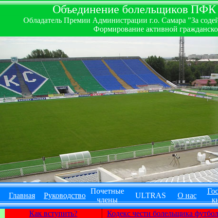
Объединение болельщиков ПФК ''
Обладатель Премии Администрации г.о. Самара "За содей
Формирование активной гражданско-
Почетные
Гос
Главная
Руководство
ULTRAS
О нас
члены
к
Как вступить?
Кодекс чести болельщика футбо