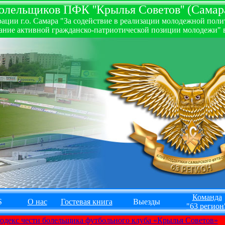
лельщиков ПФК ''Крылья Советов'' (Самара
ии г.о. Самара "За содействие в реализации молодежной полити
ние активной гражданско-патриотической позиции молодежи" в
Команда
S
О нас
Гостевая книга
Выезды
"63 регион
одекс чести болельщика футбольного клуба «Крылья Советов»