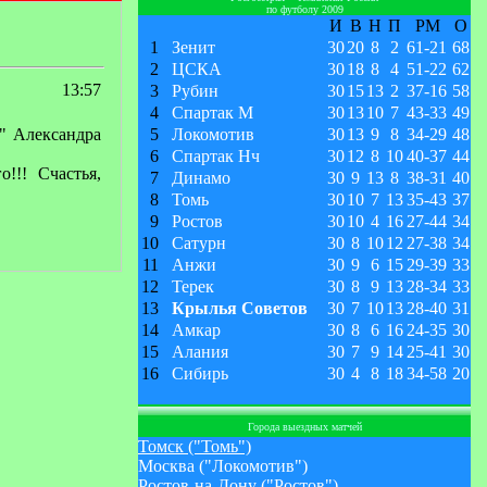
по футболу 2009
И
В
Н
П
РМ
О
1
Зенит
30
20
8
2
61
-
21
68
2
ЦСКА
30
18
8
4
51
-
22
62
13:57
3
Рубин
30
15
13
2
37
-
16
58
4
Спартак М
30
13
10
7
43
-
33
49
" Александра
5
Локомотив
30
13
9
8
34
-
29
48
6
Спартак Нч
30
12
8
10
40
-
37
44
!!! Счастья,
7
Динамо
30
9
13
8
38
-
31
40
8
Томь
30
10
7
13
35
-
43
37
9
Ростов
30
10
4
16
27
-
44
34
10
Сатурн
30
8
10
12
27
-
38
34
11
Анжи
30
9
6
15
29
-
39
33
12
Терек
30
8
9
13
28
-
34
33
13
Крылья Советов
30
7
10
13
28
-
40
31
14
Амкар
30
8
6
16
24
-
35
30
15
Алания
30
7
9
14
25
-
41
30
16
Сибирь
30
4
8
18
34
-
58
20
Города выездных матчей
Томск ("Томь")
Москва ("Локомотив")
Ростов-на-Дону ("Ростов")