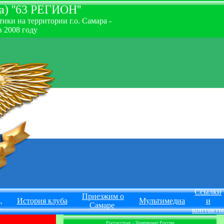
) ''63 РЕГИОН''
ки на территории г.о. Самара -
 2008 году
Ссылки
Приезжим о
История клуба
Мультимедиа
и
"
Самаре
контакты
Росгосстрах - Чемпионат России