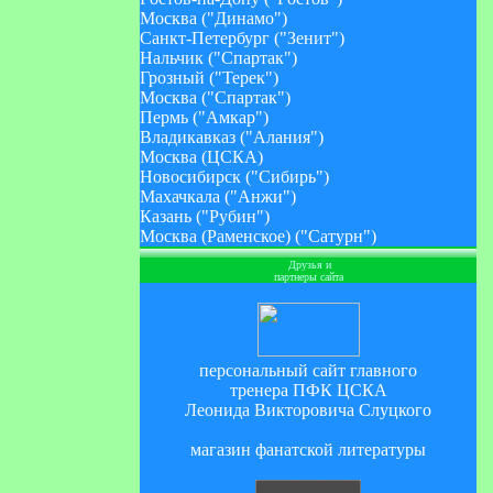
Москва ("Динамо")
Санкт-Петербург ("Зенит")
Нальчик ("Спартак")
Грозный ("Терек")
Москва ("Спартак")
Пермь ("Амкар")
Владикавказ ("Алания")
Москва (ЦСКА)
Новосибирск ("Сибирь")
Махачкала ("Анжи")
Казань ("Рубин")
Москва (Раменское) ("Сатурн")
Друзья и
партнеры сайта
персональный сайт главного
тренера ПФК ЦСКА
Леонида Викторовича Слуцкого
магазин фанатской литературы