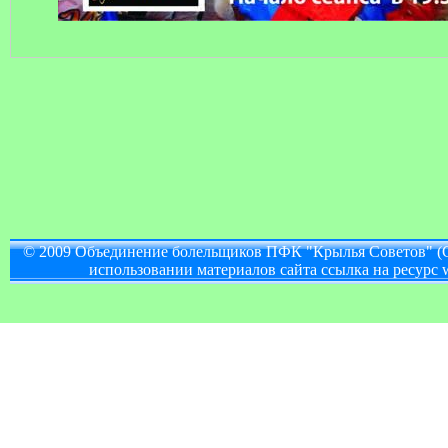
© 2009 Объединение болельщиков ПФК "Крылья Советов" (
использовании материалов сайта ссылка на ресурс w