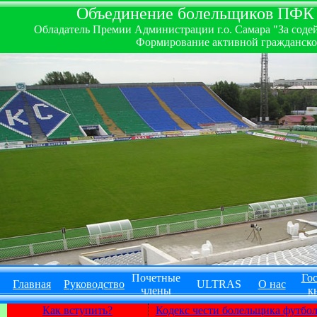
Объединение болельщиков ПФК ''
Обладатель Премии Администрации г.о. Самара "За содей
Формирование активной гражданско-
Почетные
Гос
Главная
Руководство
ULTRAS
О нас
члены
к
Как вступить?
Кодекс чести болельщика футбо