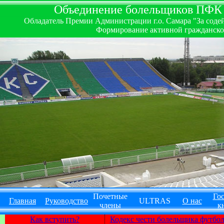
Объединение болельщиков ПФК ''
Обладатель Премии Администрации г.о. Самара "За содей
Формирование активной гражданско-
Почетные
Гос
Главная
Руководство
ULTRAS
О нас
члены
к
Как вступить?
Кодекс чести болельщика футбо