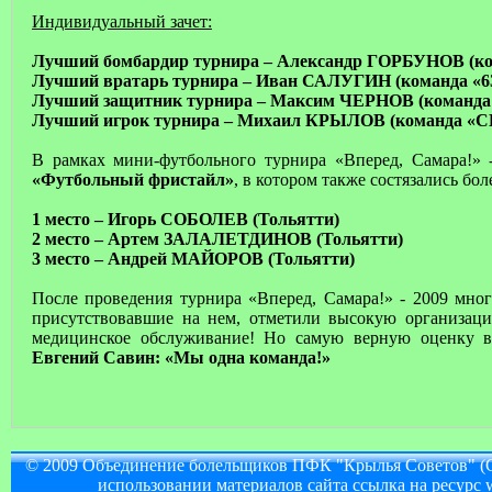
Индивидуальный зачет:
Лучший бомбардир турнира – Александр ГОРБУНОВ (ко
Лучший вратарь турнира – Иван САЛУГИН (команда «
Лучший защитник турнира – Максим ЧЕРНОВ (команда
Лучший игрок турнира – Михаил КРЫЛОВ (команда 
В рамках мини-футбольного турнира «Вперед, Самара!» 
«Футбольный фристайл»
, в котором также состязались б
1 место – Игорь СОБОЛЕВ (Тольятти)
2 место – Артем ЗАЛАЛЕТДИНОВ (Тольятти)
3 место – Андрей МАЙОРОВ (Тольятти)
После проведения турнира «Вперед, Самара!» - 2009 мно
присутствовавшие на нем, отметили высокую организаци
медицинское обслуживание! Но самую верную оценку в
Евгений Савин: «Мы одна команда!»
© 2009 Объединение болельщиков ПФК "Крылья Советов" (
использовании материалов сайта ссылка на ресурс w