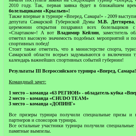
2010 году. Так, первая заявка будет в ближайшем вр
болельщиками «Крыльев»!
Также впервые в турнире «Вперед, Самара!» - 2009 выступ
депутата Самарской Губернской Думы
М.В. Дегтярева
церемонии открытия поздравил всех болельщиков 
«Спартаком»! А вот
Владимир Кейлин
, заместитель о
отметил высокую значимость подобных мероприятий и п
спортивных побед!
Стоит также отметить, что в министерстве спорта, тур
Самарской области всерьез задумываются о включении т
календарь важнейших спортивных событий губернии!
Результаты III Всероссийского турнира «Вперед, Самара!»
Командный зачет:
1 место – команда «63 РЕГИОН» - обладатель кубка «Впер
2 место – команда «CHUDO TEAM»
3 место – команда «ДОПИНГ»
Все призеры турнира получили специальные призы и 
партнеров и спонсоров турнира.
Все остальные участники турнира получили специальные 
памятные вымпелы.