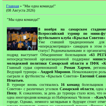
Главная
» "Мы одна команда!"
(08 Августа 2026)
"Мы одна команда!"
8 ноября на самарском стадионе
Всероссийский турнир по мини-фу
футбольного клуба «Крылья Советов» «
Уже ставший традиционным для
«впередсмотрящих» самарцев в этом г
статус! Родоначальниками и организато
подряд выступает Объединение болельщиков
«63 РЕГ
непосредственной организационной поддержке
минист
молодежной политики Самарской области и ПФК «К
Главный судья соревнований –
Роман Харчев
, регион
Ведущий турнира –
Андрей Миронов
. Немаловажную роль
сыграли и футболисты «Крыльев Советов»
Евгений Савин
Игнатьев.
В турнире вновь состязались
16 команд
болельщиков ф
Советов» с различных уголков
Самарской области
, одна 
Пензу
. К сожалению, за день до турнира стало ясно, что 
одна иногородняя команда из Набережных Челнов –
«КамА
городе. Однако, немного заглядывая в будущее стоит отме
начали поступать заявки на следующий турнир «Вперед, 