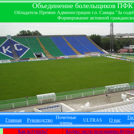
Объединение болельщиков ПФК ''
Обладатель Премии Администрации г.о. Самара "За содей
Формирование активной гражданско-
Почетные
Гос
Главная
Руководство
ULTRAS
О нас
члены
к
Как вступить?
Кодекс чести болельщика футбо