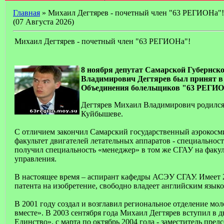
Главная
» Михаил Дегтярев - почетный член "63 РЕГИОНа"!
(07 Августа 2026)
Михаил Дегтярев - почетный член "63 РЕГИОНа"!
8 ноября депутат Самарской Губернс
Владимирович Дегтярев был принят в
Объединения болельщиков "63 РЕГИО
Дегтярев Михаил Владимирович родился 1
Куйбышеве.
С отличием закончил Самарский государственный аэрокосм
факультет двигателей летательных аппаратов - специальност
получил специальность «менеджер» в том же СГАУ на факул
управления.
В настоящее время – аспирант кафедры АСЭУ СГАУ. Имеет 
патента на изобретение, свободно владеет английским язык
В 2001 году создал и возглавил региональное отделение м
вместе». В 2003 сентября года Михаил Дегтярев вступил в
Единство», с марта по октябрь 2004 года - заместитель пред