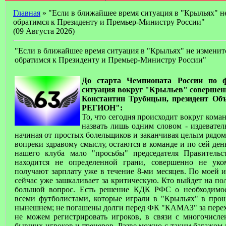
Главная
» "Если в ближайшее время ситуация в "Крыльях" не
обратимся к Президенту и Премьер-Министру России"
(09 Августа 2026)
"Если в ближайшее время ситуация в "Крыльях" не изменитс
обратимся к Президенту и Премьер-Министру России"
До старта Чемпионата России по ф
ситуация вокруг "Крыльев" совершенн
Константин Трубицын, президент Об
РЕГИОН":
То, что сегодня происходит вокруг ком
назвать лишь одним словом - издевател
начиная от простых болельщиков и заканчивая целым рядом
вопреки здравому смыслу, остаются в команде и по сей ден
нашего клуба мало "просьбы" председателя Правительс
находится не определенной грани, совершенно не уко
получают зарплату уже в течение 8-ми месяцев. По моей 
сейчас уже зашкаливает за критическую. Кто выйдет на пол
большой вопрос. Есть решение КДК РФС о необходимос
всеми футболистами, которые играли в "Крыльях" в прош
нынешнем; не погашены долги перед ФК "КАМАЗ" за перех
не можем регистрировать игроков, в связи с многочисл
бывших игроков и тренеров. Разве можно с таким багажом