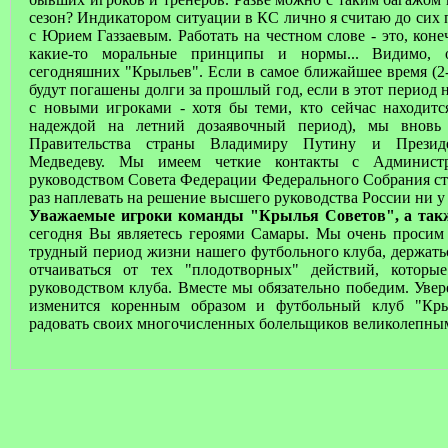
сезон? Индикатором ситуации в КС лично я считаю до сих
с Юрием Газзаевым. Работать на честном слове - это, коне
какие-то моральные принципы и нормы... Видимо, 
сегодняшних "Крыльев". Если в самое ближайшее время (2
будут погашены долги за прошлый год, если в этот период 
с новыми игроками - хотя бы теми, кто сейчас находитс
надеждой на летний дозаявочный период), мы вновь
Правительства страны Владимиру Путину и Презид
Медведеву. Мы имеем четкие контакты с Администр
руководством Совета Федерации Федерального Собрания ст
раз наплевать на решение высшего руководства России ни у 
Уважаемые игроки команды "Крылья Советов", а такж
сегодня Вы являетесь героями Самары. Мы очень просим
трудный период жизни нашего футбольного клуба, держать
отчаиваться от тех "плодотворных" действий, которы
руководством клуба. Вместе мы обязательно победим. Увер
изменится коренным образом и футбольный клуб "Кры
радовать своих многочисленных болельщиков великолепны