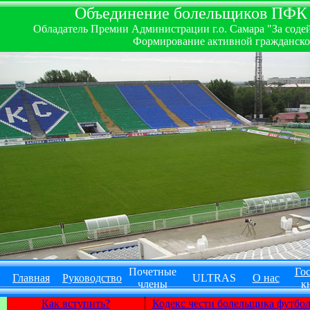
Объединение болельщиков ПФК ''
Обладатель Премии Администрации г.о. Самара "За содей
Формирование активной гражданско-
Почетные
Гос
Главная
Руководство
ULTRAS
О нас
члены
к
Как вступить?
Кодекс чести болельщика футбо