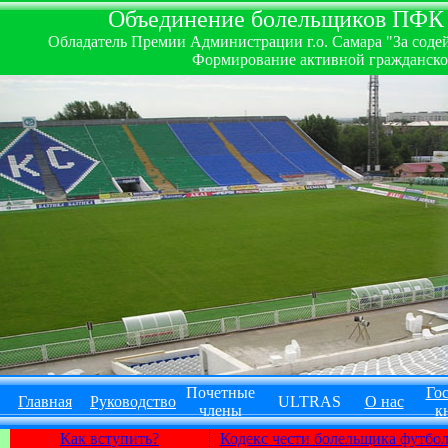
Объединение болельщиков ПФК ''
Обладатель Премии Администрации г.о. Самара "За содей
Формирование активной гражданско-
Почетные
Гос
Главная
Руководство
ULTRAS
О нас
члены
к
Как вступить?
Кодекс чести болельщика футбо