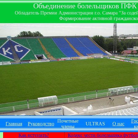
Объединение болельщиков ПФК ''
Обладатель Премии Администрации г.о. Самара "За содей
Формирование активной гражданско-
Почетные
Гос
Главная
Руководство
ULTRAS
О нас
члены
к
Как вступить?
Кодекс чести болельщика футбо