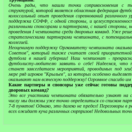
Очень рады, что нашли точки соприкосновения с т
структурой, которой является областная федерация футбо
колоссальный опыт проведения соревнований различного 
поддержка СОФФ, с одной стороны, и целеустремленно
различными спонсорами и партнерами, с нашей стороны, 
проведения I чемпионата среди дворовых команд. Уже реше
стратегическими партнерами чемпионата, с потенциальн
коллегией.
Неоценимую поддержку Оргкомитету чемпионата оказыва
Советов", который также считает своей приоритетной 
футбола в нашей губернии! Наш чемпионат - прекра
футболисту-любителю заявить о себе! Надеемся, что 
станет завсегдатаем мероприятий, проводимых под эги
мере ряд игроков "Крыльев", из которых особенно выделяет
оказывают нам всяческую поддержку! Огромное спасибо им 
Какие партнеры и спонсоры уже сейчас готовы подде
дворовых команд?
Это все участники чемпионата обязательно узнают на с
числу мы должны уже точно определиться со списком парт
7-8 пунктов! Однако, это далеко не предел! Переговоры в 
всех ожидает куча различных сюрпризов! Недовольных точн