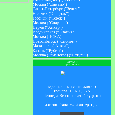
Москва ("Динамо")
Санкт-Петербург ("Зенит")
Нальчик ("Спартак")
Грозный ("Терек")
Москва ("Спартак")
Пермь ("Амкар")
Владикавказ ("Алания")
Москва (ЦСКА)
Новосибирск ("Сибирь")
Махачкала ("Анжи")
Казань ("Рубин")
Москва (Раменское) ("Сатурн")
Друзья и
партнеры сайта
персональный сайт главного
тренера ПФК ЦСКА
Леонида Викторовича Слуцкого
магазин фанатской литературы