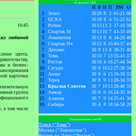
по футболу 2009
И
В
Н
П
РМ
О
1
Зенит
30
20
8
2
61
-
21
68
2
ЦСКА
30
18
8
4
51
-
22
62
16:45
3
Рубин
30
15
13
2
37
-
16
58
4
Спартак М
30
13
10
7
43
-
33
49
жку любимой
5
Локомотив
30
13
9
8
34
-
29
48
6
Спартак Нч
30
12
8
10
40
-
37
44
7
Динамо
30
9
13
8
38
-
31
40
синие цвета.
8
Томь
30
10
7
13
35
-
43
37
равительству,
9
Ростов
30
10
4
16
27
-
44
34
мы и бизнес-
10
Сатурн
30
8
10
12
27
-
38
34
нансирования
11
Анжи
30
9
6
15
29
-
39
33
ной карточки
12
Терек
30
8
9
13
28
-
34
33
13
Крылья Советов
30
7
10
13
28
-
40
31
близительную
тивная группа
14
Амкар
30
8
6
16
24
-
35
30
официального
15
Алания
30
7
9
14
25
-
41
30
16
Сибирь
30
4
8
18
34
-
58
20
, в том числе
Города выездных матчей
Томск ("Томь")
Москва ("Локомотив")
Ростов-на-Дону ("Ростов")