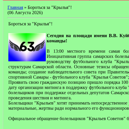
Главная
» Бороться за "Крылья"!
(06 Августа 2026)
Бороться за "Крылья"!
Сегодня на площади имени В.В. Ку
команды!
В 13:00 местного времени самая бо
Инициативная группа самарских болельщ
руководству футбольного клуба "Крыл
структурам Самарской области. Основные тезисы обращен
команды; создание наблюдательного совета при Правител
спортивной Самары - футбольного клуба "Крылья Советов"; 
Проявить свою гражданскую позицию пришло порядка 100
дату организации митинга в поддержку футбольного клуба "
болельщиков при поддержке отдельных депутатов Самарск
проведения шествия и митинга.
Болельщики "Крыльев" хотят принимать непосредственное у
материальные, жертвы ради нормального его функциониров
Официальное обращение болельщиков "Крыльев Советов" бу