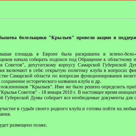
йбышева болельщики "Крыльев" провели акцию в поддер
льшая площадь в Европе была раскрашена в зелено-бело-
иков начала собирать подписи под Обращение к областному п
ья Советов", депутатскому корпусу Самарской Губернской Ду
ия включают в себя: открытую политику клуба в вопросах фи
ьстве Самарской области по вопросам функционирования визит
сохранение исторического названия клуба и др.
 поклонников "Крыльев". Ими же было решено определить при
Крылья Советов" - 18 января 2010 г. В настоящее время инициа
ой Губернской Думы собирает все необходимые документы для 
частие в судьбе своего родного клуба и готовы пойти на любые
ания.
дет размещено позже.