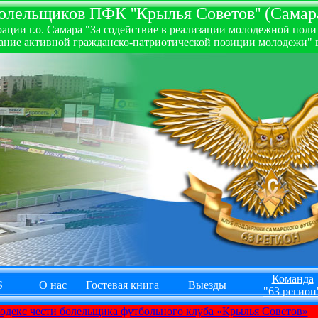
лельщиков ПФК ''Крылья Советов'' (Самара
ии г.о. Самара "За содействие в реализации молодежной полити
ние активной гражданско-патриотической позиции молодежи" в
Команда
S
О нас
Гостевая книга
Выезды
"63 регион
одекс чести болельщика футбольного клуба «Крылья Советов»