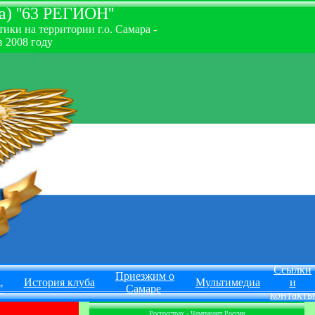
) ''63 РЕГИОН''
ки на территории г.о. Самара -
 2008 году
Ссылки
Приезжим о
История клуба
Мультимедиа
и
"
Самаре
контакты
Росгосстрах - Чемпионат России