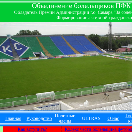
Объединение болельщиков ПФК ''
Обладатель Премии Администрации г.о. Самара "За содей
Формирование активной гражданско-
Почетные
Гос
Главная
Руководство
ULTRAS
О нас
члены
к
Как вступить?
Кодекс чести болельщика футбо