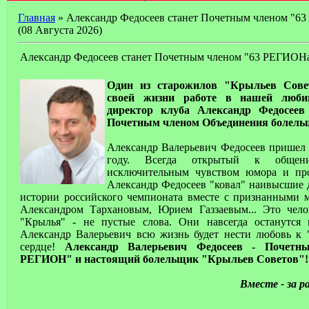
Главная
» Александр Федосеев станет Почетным членом "6
(08 Августа 2026)
Александр Федосеев станет Почетным членом "63 РЕГИОН
Один из старожилов "Крыльев Сове
своей жизни работе в нашей люби
директор клуба Александр Федосеев
Почетным членом Объединения болел
Александр Валерьевич Федосеев пришел 
году. Всегда открытый к общени
исключительным чувством юмора и про
Александр Федосеев "ковал" наивысшие
истории российского чемпионата вместе с признанными 
Александром Тархановым, Юрием Газзаевым... Это чело
"Крылья" - не пустые слова. Они навсегда останутся 
Александр Валерьевич всю жизнь будет нести любовь к 
сердце!
Александр Валерьевич Федосеев - Почетн
РЕГИОН" и настоящий болельщик "Крыльев Советов"!
Вместе - за р