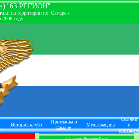
) ''63 РЕГИОН''
ки на территории г.о. Самара -
 2008 году
Ссылки
Приезжим о
История клуба
Мультимедиа
и
"
Самаре
контакты
Росгосстрах - Чемпионат России