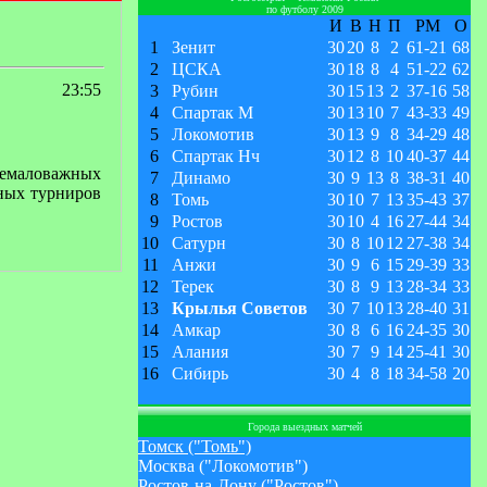
по футболу 2009
И
В
Н
П
РМ
О
1
Зенит
30
20
8
2
61
-
21
68
2
ЦСКА
30
18
8
4
51
-
22
62
23:55
3
Рубин
30
15
13
2
37
-
16
58
4
Спартак М
30
13
10
7
43
-
33
49
5
Локомотив
30
13
9
8
34
-
29
48
6
Спартак Нч
30
12
8
10
40
-
37
44
немаловажных
7
Динамо
30
9
13
8
38
-
31
40
чных турниров
8
Томь
30
10
7
13
35
-
43
37
9
Ростов
30
10
4
16
27
-
44
34
10
Сатурн
30
8
10
12
27
-
38
34
11
Анжи
30
9
6
15
29
-
39
33
12
Терек
30
8
9
13
28
-
34
33
13
Крылья Советов
30
7
10
13
28
-
40
31
14
Амкар
30
8
6
16
24
-
35
30
15
Алания
30
7
9
14
25
-
41
30
16
Сибирь
30
4
8
18
34
-
58
20
Города выездных матчей
Томск ("Томь")
Москва ("Локомотив")
Ростов-на-Дону ("Ростов")