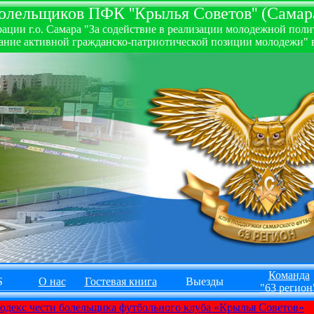
лельщиков ПФК ''Крылья Советов'' (Самара
ии г.о. Самара "За содействие в реализации молодежной полити
ние активной гражданско-патриотической позиции молодежи" в
Команда
S
О нас
Гостевая книга
Выезды
"63 регион
одекс чести болельщика футбольного клуба «Крылья Советов»