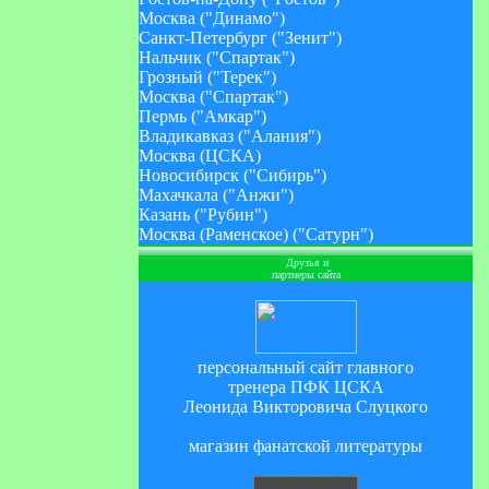
Москва ("Динамо")
Санкт-Петербург ("Зенит")
Нальчик ("Спартак")
Грозный ("Терек")
Москва ("Спартак")
Пермь ("Амкар")
Владикавказ ("Алания")
Москва (ЦСКА)
Новосибирск ("Сибирь")
Махачкала ("Анжи")
Казань ("Рубин")
Москва (Раменское) ("Сатурн")
Друзья и
партнеры сайта
персональный сайт главного
тренера ПФК ЦСКА
Леонида Викторовича Слуцкого
магазин фанатской литературы