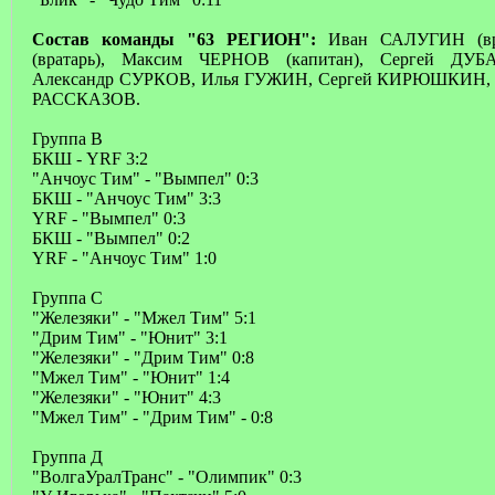
Состав команды "63 РЕГИОН":
Иван САЛУГИН (вр
(вратарь), Максим ЧЕРНОВ (капитан), Сергей Д
Александр СУРКОВ, Илья ГУЖИН, Сергей КИРЮШКИН,
РАССКАЗОВ.
Группа В
БКШ - YRF 3:2
"Анчоус Тим" - "Вымпел" 0:3
БКШ - "Анчоус Тим" 3:3
YRF - "Вымпел" 0:3
БКШ - "Вымпел" 0:2
YRF - "Анчоус Тим" 1:0
Группа С
"Железяки" - "Мжел Тим" 5:1
"Дрим Тим" - "Юнит" 3:1
"Железяки" - "Дрим Тим" 0:8
"Мжел Тим" - "Юнит" 1:4
"Железяки" - "Юнит" 4:3
"Мжел Тим" - "Дрим Тим" - 0:8
Группа Д
"ВолгаУралТранс" - "Олимпик" 0:3