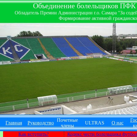
Объединение болельщиков ПФК ''
Обладатель Премии Администрации г.о. Самара "За содей
Формирование активной гражданско-
Почетные
Гос
Главная
Руководство
ULTRAS
О нас
члены
к
Как вступить?
Кодекс чести болельщика футбо