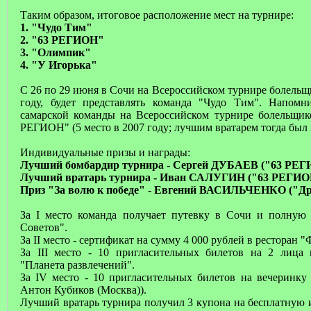
Таким образом, итоговое расположение мест на турнире:
1. "Чудо Тим"
2. "63 РЕГИОН"
3. "Олимпик"
4. "У Игорька"
С 26 по 29 июня в Сочи на Всероссийском турнире болельщ
году, будет представлять команда "Чудо Тим". Напом
самарской команды на Всероссийском турнире болельщик
РЕГИОН" (5 место в 2007 году; лучшим вратарем тогда бы
Индивидуальные призы и награды:
Лучший бомбардир турнира - Сергей ДУБАЕВ ("63 РЕГИ
Лучший вратарь турнира - Иван САЛУГИН ("63 РЕГИО
Приз "За волю к победе" - Евгений ВАСИЛЬЧЕНКО ("Д
За I место команда получает путевку в Сочи и полну
Советов".
За II место - сертификат на сумму 4 000 рублей в ресторан "
За III место - 10 пригласительных билетов на 2 лица 
"Планета развлечений".
За IV место - 10 пригласительных билетов на вечеринку
Антон Кубиков (Москва)).
Лучший вратарь турнира получил 3 купона на бесплатную 