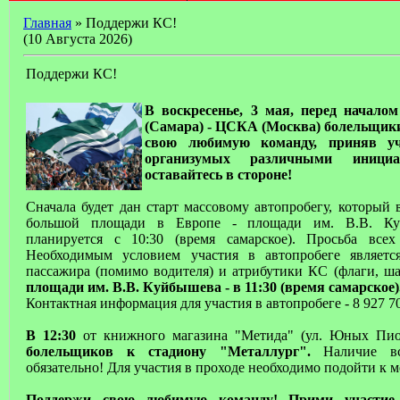
Главная
» Поддержи КС!
(10 Августа 2026)
Поддержи КС!
В воскресенье, 3 мая, перед начал
(Самара) - ЦСКА (Москва) болельщик
свою любимую команду, приняв уч
организумых различными иници
оставайтесь в стороне!
Сначала будет дан старт массовому автопробегу, который 
большой площади в Европе - площади им. В.В. Ку
планируется с 10:30 (время самарское). Просьба все
Необходимым условием участия в автопробеге являет
пассажира (помимо водителя) и атрибутики КС (флаги, ша
площади им. В.В. Куйбышева - в 11:30 (время самарское)
Контактная информация для участия в автопробеге - 8 927 70
В 12:30
от книжного магазина "Метида" (ул. Юных Пио
болельщиков к стадиону "Металлург".
Наличие в
обязательно! Для участия в проходе необходимо подойти к м
Поддержи свою любимую команду! Прими участие 