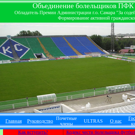
Объединение болельщиков ПФК ''
Обладатель Премии Администрации г.о. Самара "За содей
Формирование активной гражданско-
Почетные
Гос
Главная
Руководство
ULTRAS
О нас
члены
к
Как вступить?
Кодекс чести болельщика футбо