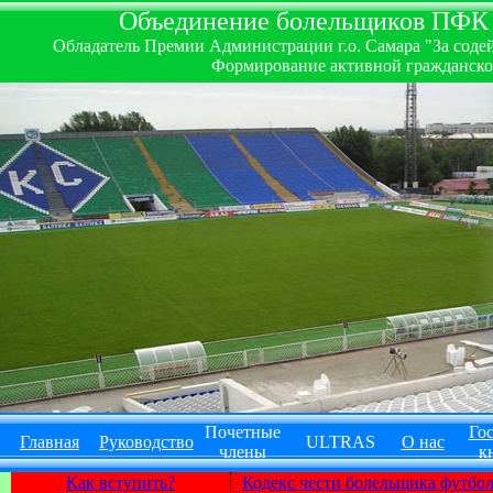
Объединение болельщиков ПФК ''
Обладатель Премии Администрации г.о. Самара "За содей
Формирование активной гражданско-
Почетные
Гос
Главная
Руководство
ULTRAS
О нас
члены
к
Как вступить?
Кодекс чести болельщика футбо