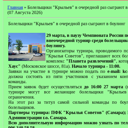
Главная
» Болельщики "Крыльев" в очередной раз сыграют в
(07 Августа 2026)
Болельщики "Крыльев" в очередной раз сыграют в боулинг
29 марта, в паузу Чемпионата России п
внеочередной турнир среди болельщи
боулингу.
Организаторы турнира, проводимого по
"Крылья Советов", приглашают всех бо
комплекс
"Планета развлечений"
, кот
Хаус"
(Московское шоссе, 81а).
Начало турнира - 11:00.
Заявки на участие в турнире можно подать по
e-mail: k
должна состоять из пяти участников с указанием кон
команды.
Прием заявок будет осуществляться
до 16:00 27 марта
(п
турнире могут все желающие болельщики "Крыльев 
ограничения.
На этот раз за титул самой сильной команды по боу
болельщиков.
Партнеры турнира: ПФК "Крылья Советов" (Самара); 
Администрации г.о. Самара.
Всю дополнительную информацию можно узнать по теле
906 340 58 58.