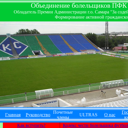
Объединение болельщиков ПФК ''
Обладатель Премии Администрации г.о. Самара "За содей
Формирование активной гражданско-
Почетные
Гос
Главная
Руководство
ULTRAS
О нас
члены
к
Как вступить?
Кодекс чести болельщика футбо