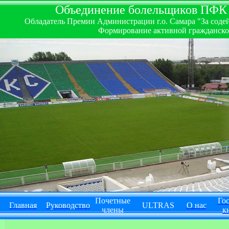
Объединение болельщиков ПФК ''
Обладатель Премии Администрации г.о. Самара "За содей
Формирование активной гражданско-
Почетные
Гос
Главная
Руководство
ULTRAS
О нас
члены
к