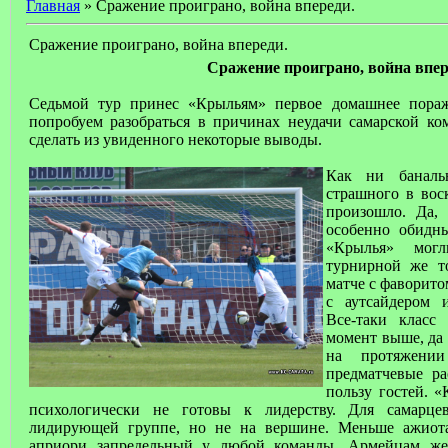
Главная
» Сражение проиграно, война впереди.
Сражение проиграно, война впереди.
Сражение проиграно, война впер
Седьмой тур принес «Крыльям» первое домашнее пораж
попробуем разобраться в причинах неудачи самарской к
сделать из увиденного некоторые выводы.
Как ни баналь
страшного в вос
произошло. Да,
особенно обидны
«Крылья» могл
турнирной же т
матче с фаворито
с аутсайдером 
Все-таки клас
момент выше, да 
на протяжении
предматчевые р
пользу гостей. «
психологически не готовы к лидерству. Для самарце
лидирующей группе, но не на вершине. Меньше ажиота
априори запредельный у любой команды. Армейцам же,