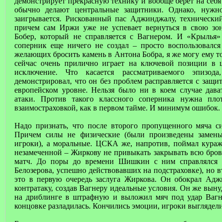
демонстрирует прекрасную технику и вообще берет на себя 
обычно делают центральные защитники. Однако, нужн
заигрывается. Рискованный пас Аджинджалу, технически
причем сам Иржи уже не успевает вернуться в свою зон
Бобер, который не справляется с Вагнером. И «Крылья»
соперник еще ничего не создал – просто воспользовалс
желающих бросить камень в Антона Бобра, я же могу ему т
сейчас очень прилично играет на ключевой позиции в ц
исключение. Что касается рассматриваемого эпизо
демонстрировал, что он без проблем расправляется с защ
европейском уровне. Нельзя было ни в коем случае дав
атаки. Против такого классного соперника нужна пло
взаимостраховкой, как в первом тайме. И минимум ошибок.
Надо признать, что после второго пропущенного мяча с
Причем силы не физические (были произведены замен
игроки), а моральные. ЦСКА же, напротив, поймал кура
незамеченной – Жиркову не привыкать закрывать всю бро
матч. До поры до времени Шишкин с ним справлялся
Белозерова, успешно действовавших на подстраховке), но
это в первую очередь заслуга Жиркова. Он обокрал Адж
контратаку, создав Вагнеру идеальные условия. Он же выну
на дриблинге в штрафную и выложил мяч под удар Вагн
концовке разладилась. Кончились эмоции, игроки выгляде