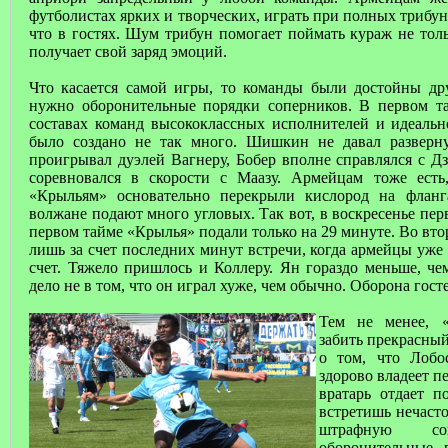
футболистах ярких и творческих, играть при полных трибун
что в гостях. Шум трибун помогает поймать кураж не тол
получает свой заряд эмоций.
Что касается самой игры, то команды были достойны др
нужно оборонительные порядки соперников. В первом та
составах команд высококлассных исполнителей и идеальн
было создано не так много. Шишкин не давал разверну
проигрывал дуэлей Вагнеру, Бобер вполне справлялся с Д
соревновался в скорости с Маазу. Армейцам тоже есть,
«Крыльям» основательно перекрыли кислород на флан
волжане подают много угловых. Так вот, в воскресенье пе
первом тайме «Крылья» подали только на 29 минуте. Во вто
лишь за счет последних минут встречи, когда армейцы уж
счет. Тяжело пришлось и Коллеру. Ян гораздо меньше, че
дело не в том, что он играл хуже, чем обычно. Оборона гост
Тем не менее, «
забить прекрасный
о том, что Лобо
здорово владеет п
вратарь отдает п
встретишь нечаст
штрафную со
оборонительные 