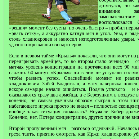
дотянулся, но ка
внимание за
замешатель
воспользовался
«решил» момент без суеты, но очень быстро – пробил первы
«рвать сетку», а аккуратно катнул мяч в угол. Увы, в ря
столь хладнокровен и наносил неподготовленные удары,
удачно открывавшихся партнеров.
Если в первом тайме «Крылья» показали, что они могут на
переигрывать армейцев, то во втором стало очевидно – с
матчах уровень концентрации на протяжении всех 90 ми
сложно. 60 минут «Крылья» ни в чем не уступали гостям
чтобы развить успех. Опаснейший момент не реали
хладнокровия. Забей Владислав, и матч наверняка поше
вскоре самарцы начали ошибаться. Подача углового – и 
оказываются сразу два армейца, а с Березуцким в воздухе 
конечно, не самым удачным образом сыграл в этом эпиз
набегающего игрока просто не видел – полностью сконцент
вообще такая ситуация сложилась? Неужели Бобер долже
Конечно, нет. Потеря концентрации, других причин я не виж
Второй пропущенный мяч – разговор отдельный. Началось 
греха таить, приятно смотреть, как Иржи хладнокровно у