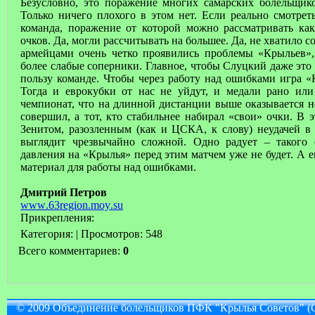
Безусловно, это поражение многих самарских болельщик
Только ничего плохого в этом нет. Если реально смотре
команда, поражение от которой можно рассматривать ка
очков. Да, могли рассчитывать на большее. Да, не хватило со
армейцами очень четко проявились проблемы «Крыльев»,
более слабые соперники. Главное, чтобы Слуцкий даже это
пользу команде. Чтобы через работу над ошибками игра «
Тогда и еврокубки от нас не уйдут, и медали рано или
чемпионат, что на длинной дистанции выше оказывается н
совершил, а тот, кто стабильнее набирал «свои» очки. В э
Зенитом, разозленным (как и ЦСКА, к слову) неудачей в 
выглядит чрезвычайно сложной. Одно радует – такого с
давления на «Крылья» перед этим матчем уже не будет. А 
материал для работы над ошибками.
Дмитрий Петров
www
.63
region
.
moy
.
su
Прикрепления:
Категория:
|
Просмотров: 548
Всего комментариев:
0
© 2009 Объединение болельщиков ПФК "Крылья Советов" (